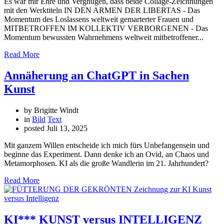
Es war mir Ehre und Vergnügen, dass beide Collage-Zeichnungen
mit den Werktiteln IN DEN ARMEN DER LIBERTAS - Das
Momentum des Loslassens weltweit gemarterter Frauen und
MITBETROFFEN IM KOLLEKTIV VERBORGENEN - Das
Momentum bewussten Wahrnehmens weltweit mitbetroffener...
Read More
Annäherung an ChatGPT in Sachen
Kunst
by Brigitte Windt
in
Bild
Text
posted
Juli 13, 2025
Mit ganzem Willen entscheide ich mich fürs Unbefangensein und
beginne das Experiment. Dann denke ich an Ovid, an Chaos und
Metamorphosen. KI als die große Wandlerin im 21. Jahrhundert?
Read More
KI*** KUNST versus INTELLIGENZ