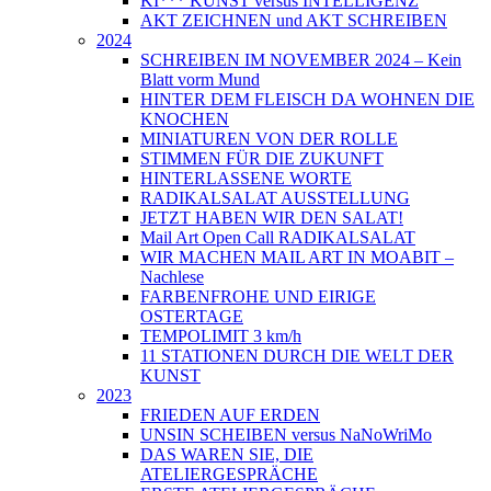
KI*** KUNST versus INTELLIGENZ
AKT ZEICHNEN und AKT SCHREIBEN
2024
SCHREIBEN IM NOVEMBER 2024 – Kein
Blatt vorm Mund
HINTER DEM FLEISCH DA WOHNEN DIE
KNOCHEN
MINIATUREN VON DER ROLLE
STIMMEN FÜR DIE ZUKUNFT
HINTERLASSENE WORTE
RADIKALSALAT AUSSTELLUNG
JETZT HABEN WIR DEN SALAT!
Mail Art Open Call RADIKALSALAT
WIR MACHEN MAIL ART IN MOABIT –
Nachlese
FARBENFROHE UND EIRIGE
OSTERTAGE
TEMPOLIMIT 3 km/h
11 STATIONEN DURCH DIE WELT DER
KUNST
2023
FRIEDEN AUF ERDEN
UNSIN SCHEIBEN versus NaNoWriMo
DAS WAREN SIE, DIE
ATELIERGESPRÄCHE