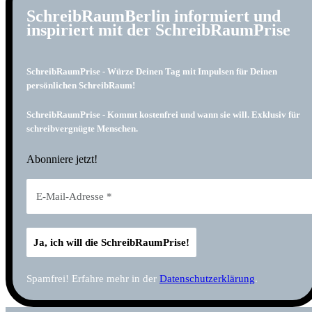
SchreibRaumBerlin informiert und
inspiriert mit der SchreibRaumPrise
SchreibRaumPrise - Würze Deinen Tag mit Impulsen für Deinen
persönlichen SchreibRaum!
SchreibRaumPrise - Kommt kostenfrei und wann sie will. Exklusiv für
schreibvergnügte Menschen.
Abonniere jetzt!
Spamfrei! Erfahre mehr in der
Datenschutzerklärung
.