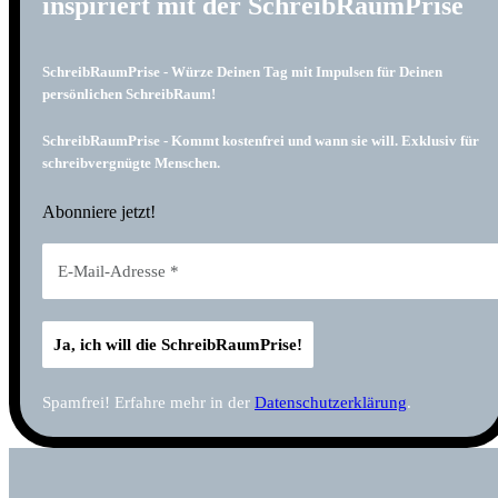
inspiriert mit der SchreibRaumPrise
SchreibRaumPrise - Würze Deinen Tag mit Impulsen für Deinen
persönlichen SchreibRaum!
SchreibRaumPrise - Kommt kostenfrei und wann sie will. Exklusiv für
schreibvergnügte Menschen.
Abonniere jetzt!
Spamfrei! Erfahre mehr in der
Datenschutzerklärung
.