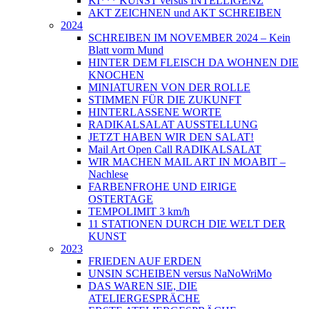
KI*** KUNST versus INTELLIGENZ
AKT ZEICHNEN und AKT SCHREIBEN
2024
SCHREIBEN IM NOVEMBER 2024 – Kein
Blatt vorm Mund
HINTER DEM FLEISCH DA WOHNEN DIE
KNOCHEN
MINIATUREN VON DER ROLLE
STIMMEN FÜR DIE ZUKUNFT
HINTERLASSENE WORTE
RADIKALSALAT AUSSTELLUNG
JETZT HABEN WIR DEN SALAT!
Mail Art Open Call RADIKALSALAT
WIR MACHEN MAIL ART IN MOABIT –
Nachlese
FARBENFROHE UND EIRIGE
OSTERTAGE
TEMPOLIMIT 3 km/h
11 STATIONEN DURCH DIE WELT DER
KUNST
2023
FRIEDEN AUF ERDEN
UNSIN SCHEIBEN versus NaNoWriMo
DAS WAREN SIE, DIE
ATELIERGESPRÄCHE