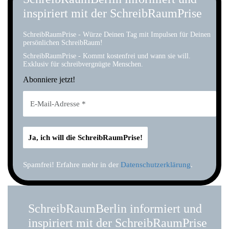
inspiriert mit der SchreibRaumPrise
SchreibRaumPrise - Würze Deinen Tag mit Impulsen für Deinen
persönlichen SchreibRaum!
SchreibRaumPrise - Kommt kostenfrei und wann sie will.
Exklusiv für schreibvergnügte Menschen.
Abonniere jetzt!
Spamfrei! Erfahre mehr in der
Datenschutzerklärung
.
SchreibRaumBerlin informiert und
inspiriert mit der SchreibRaumPrise