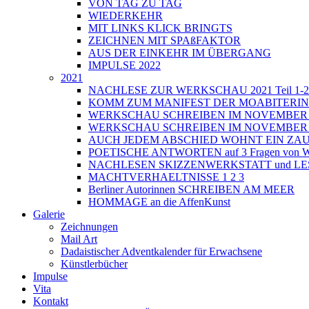
VON TAG ZU TAG
WIEDERKEHR
MIT LINKS KLICK BRINGTS
ZEICHNEN MIT SPAßFAKTOR
AUS DER EINKEHR IM ÜBERGANG
IMPULSE 2022
2021
NACHLESE ZUR WERKSCHAU 2021 Teil 1-2
KOMM ZUM MANIFEST DER MOABITERI
WERKSCHAU SCHREIBEN IM NOVEMBER 202
WERKSCHAU SCHREIBEN IM NOVEMBER 202
AUCH JEDEM ABSCHIED WOHNT EIN ZAU
POETISCHE ANTWORTEN auf 3 Fragen von Wri
NACHLESEN SKIZZENWERKSTATT und L
MACHTVERHAELTNISSE 1 2 3
Berliner Autorinnen SCHREIBEN AM MEER
HOMMAGE an die AffenKunst
Galerie
Zeichnungen
Mail Art
Dadaistischer Adventkalender für Erwachsene
Künstlerbücher
Impulse
Vita
Kontakt