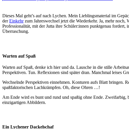
Dieses Mal geht’s auf nach Lychen. Mein Lieblingsmaterial im Gepäck
der
Einkehr
zum Jahreswechsel jetzt die Wiederkehr. Ja, mehr noch, W
Professionalität, mit der Jutta ihre Schüler:innen punktgenau fordert,
Überraschung.
Warten auf Spaß
Warten auf Spaß, denke ich hier und da. Lausche in die stille Arbeits
Perspektiven. Tun. Reflexionen sind später dran. Manchmal leises G
Wechselnde Perspektiven einnehmen. Konturen aufs Blatt bringen. Rea
spaßfaktorischen Lachkrämpfen. Oh, diese Ohren …!
Am Ende wird es bunt und rund und spaßig ohne Ende. Zweifarbig, bei
einzigartigen Abbildern.
Ein Lychener Dackelschaf