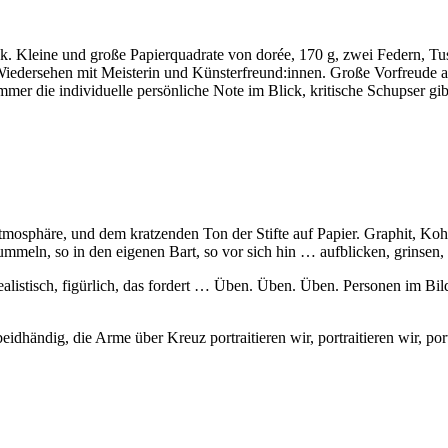
. Kleine und große Papierquadrate von dorée, 170 g, zwei Federn, Tus
iedersehen mit Meisterin und Künsterfreund:innen. Große Vorfreude au
 immer die individuelle persönliche Note im Blick, kritische Schupser gib
atmosphäre, und dem kratzenden Ton der Stifte auf Papier. Graphit, Kohl
rummeln, so in den eigenen Bart, so vor sich hin … aufblicken, grins
listisch, figürlich, das fordert … Üben. Üben. Üben. Personen im Bild
dhändig, die Arme über Kreuz portraitieren wir, portraitieren wir, po