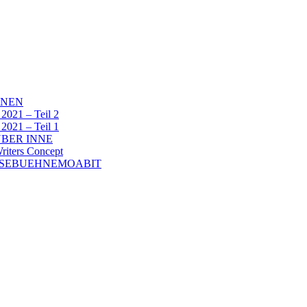
NNEN
1 – Teil 2
1 – Teil 1
BER INNE
ters Concept
ESEBUEHNEMOABIT