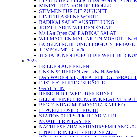
HINTER DEM FLEISCH DA WOHNEN DIE
MINIATUREN VON DER ROLLE
STIMMEN FÜR DIE ZUKUNFT
HINTERLASSENE WORTE
RADIKALSALAT AUSSTELLUNG
JETZT HABEN WIR DEN SALAT!
Mail Art Open Call RADIKALSALAT
WIR MACHEN MAIL ART IN MOABIT – Nach
FARBENFROHE UND EIRIGE OSTERTAGE
TEMPOLIMIT 3 km/h
11 STATIONEN DURCH DIE WELT DER KU
2023
FRIEDEN AUF ERDEN
UNSIN SCHEIBEN versus NaNoWriMo
DAS WAREN SIE, DIE ATELIERGESPRÄCH
ERSTE ATELIERGESPRÄCHE
GAST SEIN
REISE IN DIE WELT DER KUNST
KLEINE EINFÜHRUNG IN KREATIVES SC
BEGEGNUNG MIT MASCHA KALÉKO
LEPORELLOSIERT EUCH!
STATION 01 FESTLICHE ABFAHRT
MOABITER PFLASTER
NACHLESE ZUM NEUJAHRSEMPFANG 202
EINKEHR IN EINE ZEITLOSE ZEIT