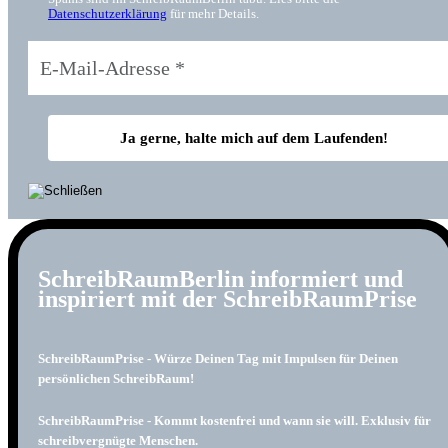
Datenschutzerklärung
für mehr Details.
SchreibRaumBerlin informiert und
inspiriert mit der SchreibRaumPrise
SchreibRaumPrise - Würze Deinen Tag mit Impulsen für Deinen
persönlichen SchreibRaum!
SchreibRaumPrise - Kommt kostenfrei und wann sie will. Exklusiv für
schreibvergnügte Menschen.