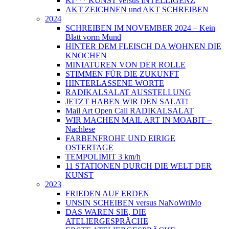
KI*** KUNST versus INTELLIGENZ
AKT ZEICHNEN und AKT SCHREIBEN
2024
SCHREIBEN IM NOVEMBER 2024 – Kein
Blatt vorm Mund
HINTER DEM FLEISCH DA WOHNEN DIE
KNOCHEN
MINIATUREN VON DER ROLLE
STIMMEN FÜR DIE ZUKUNFT
HINTERLASSENE WORTE
RADIKALSALAT AUSSTELLUNG
JETZT HABEN WIR DEN SALAT!
Mail Art Open Call RADIKALSALAT
WIR MACHEN MAIL ART IN MOABIT –
Nachlese
FARBENFROHE UND EIRIGE
OSTERTAGE
TEMPOLIMIT 3 km/h
11 STATIONEN DURCH DIE WELT DER
KUNST
2023
FRIEDEN AUF ERDEN
UNSIN SCHEIBEN versus NaNoWriMo
DAS WAREN SIE, DIE
ATELIERGESPRÄCHE