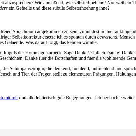
it abzusprechen? Wie anmaßend, wie selbsterhoehend! Nur weil ein Ti
ders
ein Gefaelle und diese subtile Selbsterhoehung inne?
-freien Sprachraum angekommen zu sein, zumindest im hier anklingende
eifriger Selbstkorrektur ersetze ich es spontan durch
bewertend
. Mensch
es Gelaende. Was darauf folgt, das kennen wir alle.
 Impuls der Hommage zurueck. Sage Danke! Einfach Danke! Danke an 
 Geschichten. Danke fuer die Botschaften und fuer die wohltuende Gem
 die Schimpansenfigur, die denkend, fuehlend, mitfuehlend und sprach
nsch und Tier, der Fragen stellt zu elementaren Prägungen, Haltunge
ch mit mir
und allerlei tierisch gute Begegnungen. Ich beobachte weit