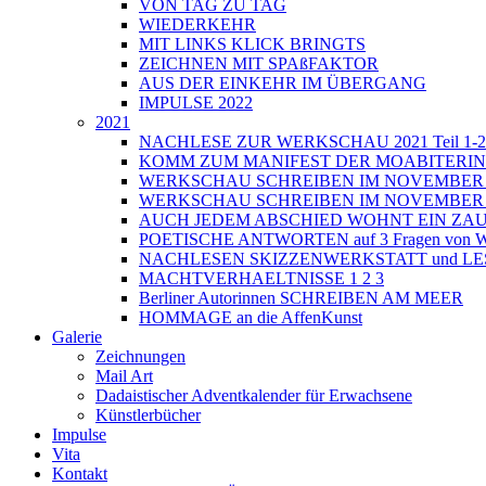
VON TAG ZU TAG
WIEDERKEHR
MIT LINKS KLICK BRINGTS
ZEICHNEN MIT SPAßFAKTOR
AUS DER EINKEHR IM ÜBERGANG
IMPULSE 2022
2021
NACHLESE ZUR WERKSCHAU 2021 Teil 1-2
KOMM ZUM MANIFEST DER MOABITERI
WERKSCHAU SCHREIBEN IM NOVEMBER 202
WERKSCHAU SCHREIBEN IM NOVEMBER 202
AUCH JEDEM ABSCHIED WOHNT EIN ZAU
POETISCHE ANTWORTEN auf 3 Fragen von Wri
NACHLESEN SKIZZENWERKSTATT und L
MACHTVERHAELTNISSE 1 2 3
Berliner Autorinnen SCHREIBEN AM MEER
HOMMAGE an die AffenKunst
Galerie
Zeichnungen
Mail Art
Dadaistischer Adventkalender für Erwachsene
Künstlerbücher
Impulse
Vita
Kontakt