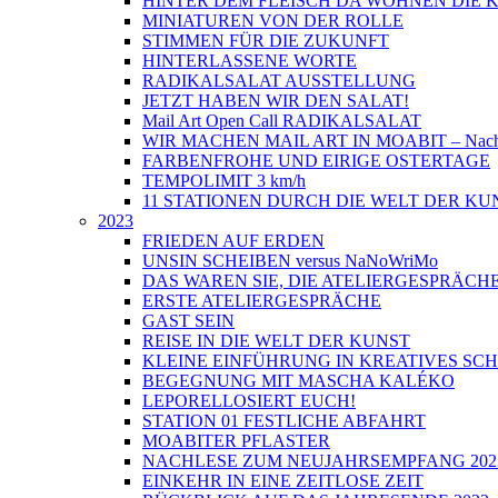
HINTER DEM FLEISCH DA WOHNEN DIE
MINIATUREN VON DER ROLLE
STIMMEN FÜR DIE ZUKUNFT
HINTERLASSENE WORTE
RADIKALSALAT AUSSTELLUNG
JETZT HABEN WIR DEN SALAT!
Mail Art Open Call RADIKALSALAT
WIR MACHEN MAIL ART IN MOABIT – Nach
FARBENFROHE UND EIRIGE OSTERTAGE
TEMPOLIMIT 3 km/h
11 STATIONEN DURCH DIE WELT DER KU
2023
FRIEDEN AUF ERDEN
UNSIN SCHEIBEN versus NaNoWriMo
DAS WAREN SIE, DIE ATELIERGESPRÄCH
ERSTE ATELIERGESPRÄCHE
GAST SEIN
REISE IN DIE WELT DER KUNST
KLEINE EINFÜHRUNG IN KREATIVES SC
BEGEGNUNG MIT MASCHA KALÉKO
LEPORELLOSIERT EUCH!
STATION 01 FESTLICHE ABFAHRT
MOABITER PFLASTER
NACHLESE ZUM NEUJAHRSEMPFANG 202
EINKEHR IN EINE ZEITLOSE ZEIT