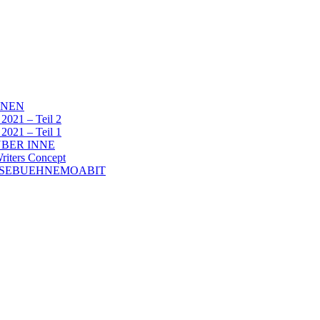
NNEN
1 – Teil 2
1 – Teil 1
BER INNE
ters Concept
ESEBUEHNEMOABIT