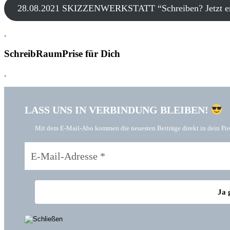
28.08.2021 SKIZZENWERKSTATT “Schreiben? Jetzt ers
.
SchreibRaumPrise für Dich
.
LASS UNS IN VERBINDUNG BLEIBEN!
Mit dem E-Mail-Abo kommen die neuesten Beiträge direkt in dein Pos