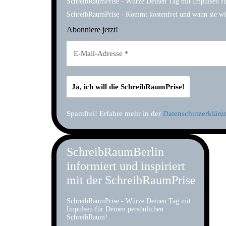
SchreibRaumPrise - Würze Deinen Tag mit Impulsen f
SchreibRaumPrise - Kommt kostenfrei und wann sie wil
Abonniere jetzt!
Spamfrei! Erfahre mehr in der
Datenschutzerkläru
SchreibRaumBerlin
informiert und inspiriert
mit der SchreibRaumPrise
SchreibRaumPrise - Würze Deinen Tag mit
Impulsen für Deinen persönlichen
SchreibRaum!