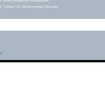
ür Deinen persönlichen SchreibRaum!
l. Exklusiv für schreibvergnügte Menschen.
ng
.