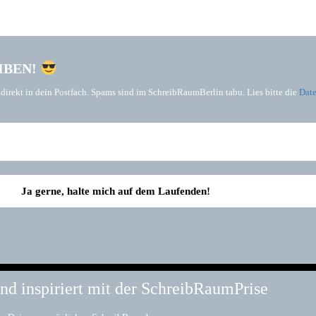
IBEN!
rekt in dein Postfach. Spams sind im SchreibRaumBerlin tabu. Lies bitte die
Date
nd inspiriert mit der SchreibRaumPrise