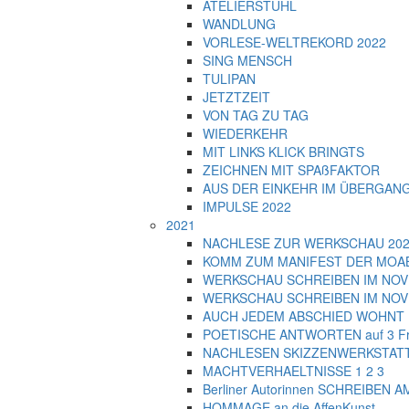
ATELIERSTUHL
WANDLUNG
VORLESE-WELTREKORD 2022
SING MENSCH
TULIPAN
JETZTZEIT
VON TAG ZU TAG
WIEDERKEHR
MIT LINKS KLICK BRINGTS
ZEICHNEN MIT SPAßFAKTOR
AUS DER EINKEHR IM ÜBERGAN
IMPULSE 2022
2021
NACHLESE ZUR WERKSCHAU 2021 
KOMM ZUM MANIFEST DER MOA
WERKSCHAU SCHREIBEN IM NOVEM
WERKSCHAU SCHREIBEN IM NOVEM
AUCH JEDEM ABSCHIED WOHNT 
POETISCHE ANTWORTEN auf 3 Fra
NACHLESEN SKIZZENWERKSTATT
MACHTVERHAELTNISSE 1 2 3
Berliner Autorinnen SCHREIBEN 
HOMMAGE an die AffenKunst