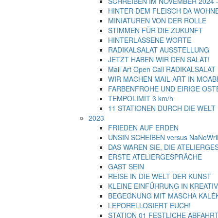
SCHREIBEN IM NOVEMBER 2024 – 
HINTER DEM FLEISCH DA WOHN
MINIATUREN VON DER ROLLE
STIMMEN FÜR DIE ZUKUNFT
HINTERLASSENE WORTE
RADIKALSALAT AUSSTELLUNG
JETZT HABEN WIR DEN SALAT!
Mail Art Open Call RADIKALSALAT
WIR MACHEN MAIL ART IN MOABIT
FARBENFROHE UND EIRIGE OST
TEMPOLIMIT 3 km/h
11 STATIONEN DURCH DIE WELT
2023
FRIEDEN AUF ERDEN
UNSIN SCHEIBEN versus NaNoWr
DAS WAREN SIE, DIE ATELIERG
ERSTE ATELIERGESPRÄCHE
GAST SEIN
REISE IN DIE WELT DER KUNST
KLEINE EINFÜHRUNG IN KREATI
BEGEGNUNG MIT MASCHA KALÉ
LEPORELLOSIERT EUCH!
STATION 01 FESTLICHE ABFAHR