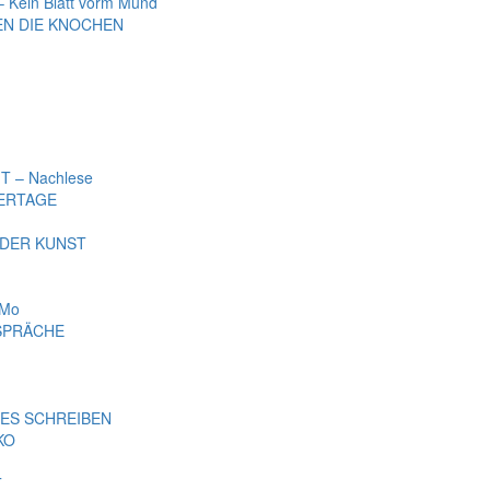
Kein Blatt vorm Mund
EN DIE KNOCHEN
 – Nachlese
ERTAGE
 DER KUNST
iMo
ESPRÄCHE
VES SCHREIBEN
KO
T