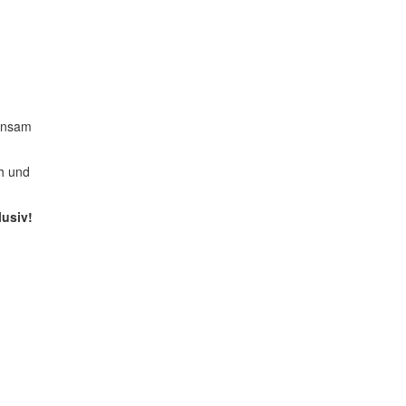
einsam
ah und
usiv!