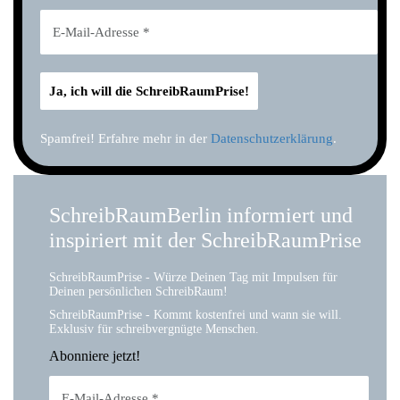
Spamfrei! Erfahre mehr in der
Datenschutzerklärung
.
SchreibRaumBerlin informiert und
inspiriert mit der SchreibRaumPrise
SchreibRaumPrise - Würze Deinen Tag mit Impulsen für
Deinen persönlichen SchreibRaum!
SchreibRaumPrise - Kommt kostenfrei und wann sie will.
Exklusiv für schreibvergnügte Menschen.
Abonniere jetzt!