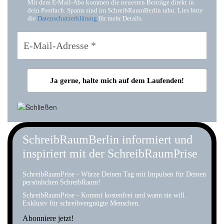
Mit dem E-Mail-Abo kommen die neuesten Beiträge direkt in
dein Postfach. Spams sind im SchreibRaumBerlin tabu. Lies bitte
die
Datenschutzerklärung
für mehr Details.
SchreibRaumBerlin informiert und
inspiriert mit der SchreibRaumPrise
SchreibRaumPrise - Würze Deinen Tag mit Impulsen für Deinen
persönlichen SchreibRaum!
SchreibRaumPrise - Kommt kostenfrei und wann sie will.
Exklusiv für schreibvergnügte Menschen.
Abonniere jetzt!