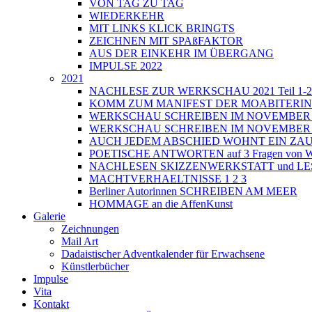
VON TAG ZU TAG
WIEDERKEHR
MIT LINKS KLICK BRINGTS
ZEICHNEN MIT SPAßFAKTOR
AUS DER EINKEHR IM ÜBERGANG
IMPULSE 2022
2021
NACHLESE ZUR WERKSCHAU 2021 Teil 1-2
KOMM ZUM MANIFEST DER MOABITERI
WERKSCHAU SCHREIBEN IM NOVEMBER 202
WERKSCHAU SCHREIBEN IM NOVEMBER 202
AUCH JEDEM ABSCHIED WOHNT EIN ZAU
POETISCHE ANTWORTEN auf 3 Fragen von Wri
NACHLESEN SKIZZENWERKSTATT und L
MACHTVERHAELTNISSE 1 2 3
Berliner Autorinnen SCHREIBEN AM MEER
HOMMAGE an die AffenKunst
Galerie
Zeichnungen
Mail Art
Dadaistischer Adventkalender für Erwachsene
Künstlerbücher
Impulse
Vita
Kontakt