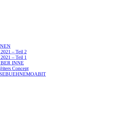
NNEN
1 – Teil 2
1 – Teil 1
BER INNE
ters Concept
ESEBUEHNEMOABIT