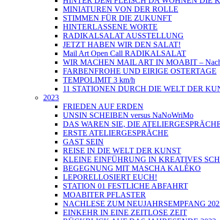
HINTER DEM FLEISCH DA WOHNEN DIE
MINIATUREN VON DER ROLLE
STIMMEN FÜR DIE ZUKUNFT
HINTERLASSENE WORTE
RADIKALSALAT AUSSTELLUNG
JETZT HABEN WIR DEN SALAT!
Mail Art Open Call RADIKALSALAT
WIR MACHEN MAIL ART IN MOABIT – Nach
FARBENFROHE UND EIRIGE OSTERTAGE
TEMPOLIMIT 3 km/h
11 STATIONEN DURCH DIE WELT DER KU
2023
FRIEDEN AUF ERDEN
UNSIN SCHEIBEN versus NaNoWriMo
DAS WAREN SIE, DIE ATELIERGESPRÄCH
ERSTE ATELIERGESPRÄCHE
GAST SEIN
REISE IN DIE WELT DER KUNST
KLEINE EINFÜHRUNG IN KREATIVES SC
BEGEGNUNG MIT MASCHA KALÉKO
LEPORELLOSIERT EUCH!
STATION 01 FESTLICHE ABFAHRT
MOABITER PFLASTER
NACHLESE ZUM NEUJAHRSEMPFANG 202
EINKEHR IN EINE ZEITLOSE ZEIT