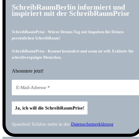
SchreibRaumBerlin informiert und
inspiriert mit der SchreibRaumPrise
SchreibRaumPrise - Würze Deinen Tag mit Impulsen für Deinen
persönlichen SchreibRaum!
SchreibRaumPrise - Kommt kostenfrei und wann sie will. Exklusiv für
schreibvergnügte Menschen.
Abonniere jetzt!
Spamfrei! Erfahre mehr in der
Datenschutzerklärung
.