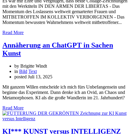
Es war mir Ehre und Vergnügen, dass beide Collage-Zeichnungen
mit den Werktiteln IN DEN ARMEN DER LIBERTAS - Das
Momentum des Loslassens weltweit gemarterter Frauen und
MITBETROFFEN IM KOLLEKTIV VERBORGENEN - Das
Momentum bewussten Wahrnehmens weltweit mitbetroffener...
Read More
Annäherung an ChatGPT in Sachen
Kunst
by Brigitte Windt
in
Bild
Text
posted
Juli 13, 2025
Mit ganzem Willen entscheide ich mich fürs Unbefangensein und
beginne das Experiment. Dann denke ich an Ovid, an Chaos und
Metamorphosen. KI als die große Wandlerin im 21. Jahrhundert?
Read More
KI*** KUNST versus INTELLIGENZ