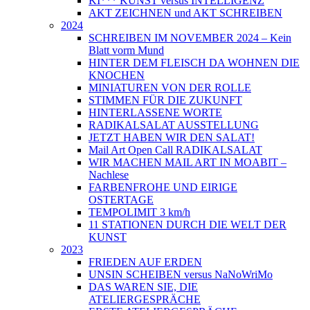
KI*** KUNST versus INTELLIGENZ
AKT ZEICHNEN und AKT SCHREIBEN
2024
SCHREIBEN IM NOVEMBER 2024 – Kein
Blatt vorm Mund
HINTER DEM FLEISCH DA WOHNEN DIE
KNOCHEN
MINIATUREN VON DER ROLLE
STIMMEN FÜR DIE ZUKUNFT
HINTERLASSENE WORTE
RADIKALSALAT AUSSTELLUNG
JETZT HABEN WIR DEN SALAT!
Mail Art Open Call RADIKALSALAT
WIR MACHEN MAIL ART IN MOABIT –
Nachlese
FARBENFROHE UND EIRIGE
OSTERTAGE
TEMPOLIMIT 3 km/h
11 STATIONEN DURCH DIE WELT DER
KUNST
2023
FRIEDEN AUF ERDEN
UNSIN SCHEIBEN versus NaNoWriMo
DAS WAREN SIE, DIE
ATELIERGESPRÄCHE