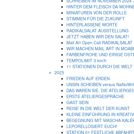
SCHREIBEN IM NOVEMBER 2024 – 
HINTER DEM FLEISCH DA WOHN
MINIATUREN VON DER ROLLE
STIMMEN FÜR DIE ZUKUNFT
HINTERLASSENE WORTE
RADIKALSALAT AUSSTELLUNG
JETZT HABEN WIR DEN SALAT!
Mail Art Open Call RADIKALSALAT
WIR MACHEN MAIL ART IN MOABIT
FARBENFROHE UND EIRIGE OST
TEMPOLIMIT 3 km/h
11 STATIONEN DURCH DIE WELT
2023
FRIEDEN AUF ERDEN
UNSIN SCHEIBEN versus NaNoWr
DAS WAREN SIE, DIE ATELIERG
ERSTE ATELIERGESPRÄCHE
GAST SEIN
REISE IN DIE WELT DER KUNST
KLEINE EINFÜHRUNG IN KREATI
BEGEGNUNG MIT MASCHA KALÉ
LEPORELLOSIERT EUCH!
STATION 01 FESTLICHE ABFAHR