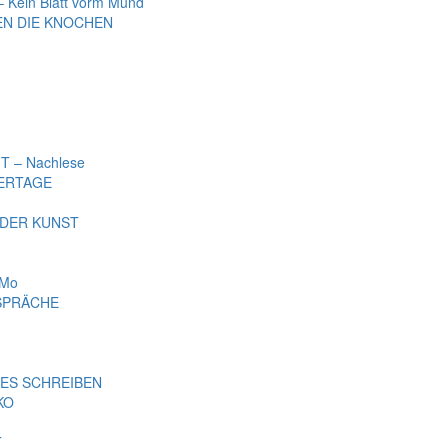
Kein Blatt vorm Mund
EN DIE KNOCHEN
 – Nachlese
ERTAGE
 DER KUNST
iMo
ESPRÄCHE
VES SCHREIBEN
KO
T