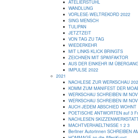
ATELIERSTUHL
WANDLUNG
VORLESE-WELTREKORD 2022
SING MENSCH
TULIPAN
JETZTZEIT
VON TAG ZU TAG
WIEDERKEHR
MIT LINKS KLICK BRINGTS
ZEICHNEN MIT SPAßFAKTOR
AUS DER EINKEHR IM ÜBERGAN
IMPULSE 2022
2021
NACHLESE ZUR WERKSCHAU 2021 
KOMM ZUM MANIFEST DER MOA
WERKSCHAU SCHREIBEN IM NOVEM
WERKSCHAU SCHREIBEN IM NOVEM
AUCH JEDEM ABSCHIED WOHNT 
POETISCHE ANTWORTEN auf 3 Fra
NACHLESEN SKIZZENWERKSTATT
MACHTVERHAELTNISSE 1 2 3
Berliner Autorinnen SCHREIBEN 
HOMMAGE an die AffenKunst