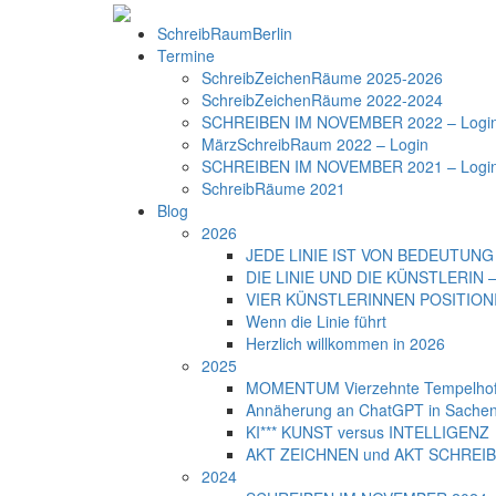
SchreibRaumBerlin
Termine
SchreibZeichenRäume 2025-2026
SchreibZeichenRäume 2022-2024
SCHREIBEN IM NOVEMBER 2022 – Logi
MärzSchreibRaum 2022 – Login
SCHREIBEN IM NOVEMBER 2021 – Logi
SchreibRäume 2021
Blog
2026
JEDE LINIE IST VON BEDEUTUNG –
DIE LINIE UND DIE KÜNSTLERIN – 
VIER KÜNSTLERINNEN POSITIONIER
Wenn die Linie führt
Herzlich willkommen in 2026
2025
MOMENTUM Vierzehnte Tempelhofe
Annäherung an ChatGPT in Sachen
KI*** KUNST versus INTELLIGENZ
AKT ZEICHNEN und AKT SCHREI
2024