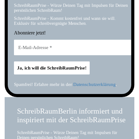
SchreibRaumPrise - Würze Deinen Tag mit Impulsen für Deinen
persönlichen SchreibRaum!
SchreibRaumPrise - Kommt kostenfrei und wann sie will.
Exklusiv für schreibvergnügte Menschen.
Abonniere jetzt!
Spamfrei! Erfahre mehr in der
Datenschutzerklärung
.
SchreibRaumBerlin informiert und
inspiriert mit der SchreibRaumPrise
SchreibRaumPrise - Würze Deinen Tag mit Impulsen für
Deinen persönlichen SchreibRaum!