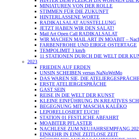
HINTER DEM FLEISCH DA WOHNEN DIE
MINIATUREN VON DER ROLLE
STIMMEN FÜR DIE ZUKUNFT
HINTERLASSENE WORTE
RADIKALSALAT AUSSTELLUNG
JETZT HABEN WIR DEN SALAT!
Mail Art Open Call RADIKALSALAT
WIR MACHEN MAIL ART IN MOABIT – Nach
FARBENFROHE UND EIRIGE OSTERTAGE
TEMPOLIMIT 3 km/h
11 STATIONEN DURCH DIE WELT DER KU
2023
FRIEDEN AUF ERDEN
UNSIN SCHEIBEN versus NaNoWriMo
DAS WAREN SIE, DIE ATELIERGESPRÄCH
ERSTE ATELIERGESPRÄCHE
GAST SEIN
REISE IN DIE WELT DER KUNST
KLEINE EINFÜHRUNG IN KREATIVES SC
BEGEGNUNG MIT MASCHA KALÉKO
LEPORELLOSIERT EUCH!
STATION 01 FESTLICHE ABFAHRT
MOABITER PFLASTER
NACHLESE ZUM NEUJAHRSEMPFANG 202
EINKEHR IN EINE ZEITLOSE ZEIT