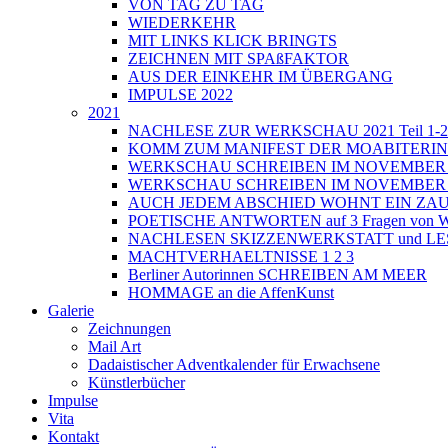
VON TAG ZU TAG
WIEDERKEHR
MIT LINKS KLICK BRINGTS
ZEICHNEN MIT SPAßFAKTOR
AUS DER EINKEHR IM ÜBERGANG
IMPULSE 2022
2021
NACHLESE ZUR WERKSCHAU 2021 Teil 1-2
KOMM ZUM MANIFEST DER MOABITERI
WERKSCHAU SCHREIBEN IM NOVEMBER 202
WERKSCHAU SCHREIBEN IM NOVEMBER 202
AUCH JEDEM ABSCHIED WOHNT EIN ZAU
POETISCHE ANTWORTEN auf 3 Fragen von Wri
NACHLESEN SKIZZENWERKSTATT und L
MACHTVERHAELTNISSE 1 2 3
Berliner Autorinnen SCHREIBEN AM MEER
HOMMAGE an die AffenKunst
Galerie
Zeichnungen
Mail Art
Dadaistischer Adventkalender für Erwachsene
Künstlerbücher
Impulse
Vita
Kontakt