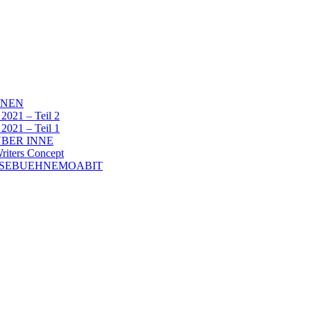
NNEN
1 – Teil 2
1 – Teil 1
BER INNE
ters Concept
ESEBUEHNEMOABIT