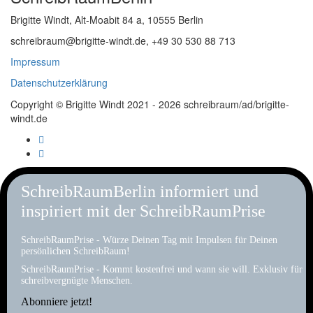
Brigitte Windt, Alt-Moabit 84 a, 10555 Berlin
schreibraum@brigitte-windt.de, +49 30 530 88 713
Impressum
Datenschutzerklärung
Copyright © Brigitte Windt 2021 - 2026 schreibraum/ad/brigitte-
windt.de
SchreibRaumBerlin informiert und
inspiriert mit der SchreibRaumPrise
SchreibRaumPrise - Würze Deinen Tag mit Impulsen für Deinen
persönlichen SchreibRaum!
SchreibRaumPrise - Kommt kostenfrei und wann sie will. Exklusiv für
schreibvergnügte Menschen.
Abonniere jetzt!