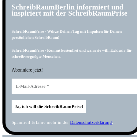
SchreibRaumBerlin informiert und
inspiriert mit der SchreibRaumPrise
SchreibRaumPrise - Würze Deinen Tag mit Impulsen für Deinen
persönlichen SchreibRaum!
SchreibRaumPrise - Kommt kostenfrei und wann sie will. Exklusiv für
schreibvergnügte Menschen.
Abonniere jetzt!
Spamfrei! Erfahre mehr in der
Datenschutzerklärung
.