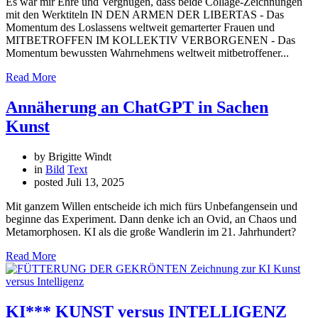
Es war mir Ehre und Vergnügen, dass beide Collage-Zeichnungen
mit den Werktiteln IN DEN ARMEN DER LIBERTAS - Das
Momentum des Loslassens weltweit gemarterter Frauen und
MITBETROFFEN IM KOLLEKTIV VERBORGENEN - Das
Momentum bewussten Wahrnehmens weltweit mitbetroffener...
Read More
Annäherung an ChatGPT in Sachen
Kunst
by Brigitte Windt
in
Bild
Text
posted
Juli 13, 2025
Mit ganzem Willen entscheide ich mich fürs Unbefangensein und
beginne das Experiment. Dann denke ich an Ovid, an Chaos und
Metamorphosen. KI als die große Wandlerin im 21. Jahrhundert?
Read More
KI*** KUNST versus INTELLIGENZ