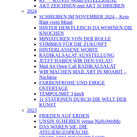
KI*** KUNST versus INTELLIGENZ
AKT ZEICHNEN und AKT SCHREIBEN
2024
SCHREIBEN IM NOVEMBER 2024 – Kein
Blatt vorm Mund
HINTER DEM FLEISCH DA WOHNEN DIE
KNOCHEN
MINIATUREN VON DER ROLLE
STIMMEN FÜR DIE ZUKUNFT
HINTERLASSENE WORTE
RADIKALSALAT AUSSTELLUNG
JETZT HABEN WIR DEN SALAT!
Mail Art Open Call RADIKALSALAT
WIR MACHEN MAIL ART IN MOABIT –
Nachlese
FARBENFROHE UND EIRIGE
OSTERTAGE
TEMPOLIMIT 3 km/h
11 STATIONEN DURCH DIE WELT DER
KUNST
2023
FRIEDEN AUF ERDEN
UNSIN SCHEIBEN versus NaNoWriMo
DAS WAREN SIE, DIE
ATELIERGESPRÄCHE