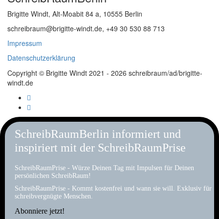
Brigitte Windt, Alt-Moabit 84 a, 10555 Berlin
schreibraum@brigitte-windt.de, +49 30 530 88 713
Impressum
Datenschutzerklärung
Copyright © Brigitte Windt 2021 - 2026 schreibraum/ad/brigitte-
windt.de
SchreibRaumBerlin informiert und
inspiriert mit der SchreibRaumPrise
SchreibRaumPrise - Würze Deinen Tag mit Impulsen für Deinen
persönlichen SchreibRaum!
SchreibRaumPrise - Kommt kostenfrei und wann sie will. Exklusiv für
schreibvergnügte Menschen.
Abonniere jetzt!