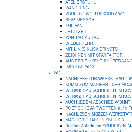
ATELIERSTUHL
WANDLUNG
VORLESE-WELTREKORD 2022
SING MENSCH
TULIPAN
JETZTZEIT
VON TAG ZU TAG
WIEDERKEHR
MIT LINKS KLICK BRINGTS
ZEICHNEN MIT SPAßFAKTOR
AUS DER EINKEHR IM ÜBERGAN
IMPULSE 2022
2021
NACHLESE ZUR WERKSCHAU 2021 
KOMM ZUM MANIFEST DER MOA
WERKSCHAU SCHREIBEN IM NOVEM
WERKSCHAU SCHREIBEN IM NOVEM
AUCH JEDEM ABSCHIED WOHNT 
POETISCHE ANTWORTEN auf 3 Fra
NACHLESEN SKIZZENWERKSTATT
MACHTVERHAELTNISSE 1 2 3
Berliner Autorinnen SCHREIBEN 
HOMMAGE an die AffenKunst