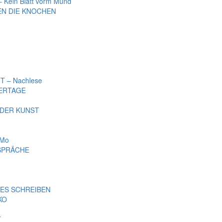
Kein Blatt vorm Mund
EN DIE KNOCHEN
 – Nachlese
ERTAGE
 DER KUNST
iMo
ESPRÄCHE
VES SCHREIBEN
KO
T