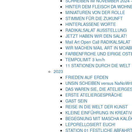
SCHREIBEN IM NOVEMBER 2024 – 
HINTER DEM FLEISCH DA WOHN
MINIATUREN VON DER ROLLE
STIMMEN FÜR DIE ZUKUNFT
HINTERLASSENE WORTE
RADIKALSALAT AUSSTELLUNG
JETZT HABEN WIR DEN SALAT!
Mail Art Open Call RADIKALSALAT
WIR MACHEN MAIL ART IN MOABIT
FARBENFROHE UND EIRIGE OST
TEMPOLIMIT 3 km/h
11 STATIONEN DURCH DIE WELT
2023
FRIEDEN AUF ERDEN
UNSIN SCHEIBEN versus NaNoWr
DAS WAREN SIE, DIE ATELIERG
ERSTE ATELIERGESPRÄCHE
GAST SEIN
REISE IN DIE WELT DER KUNST
KLEINE EINFÜHRUNG IN KREATI
BEGEGNUNG MIT MASCHA KALÉ
LEPORELLOSIERT EUCH!
STATION 01 FESTLICHE ABFAHR