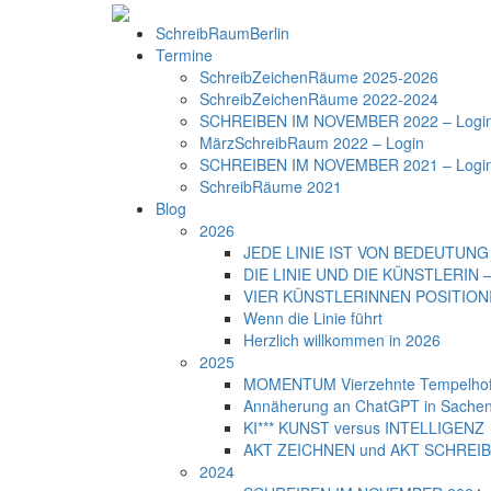
SchreibRaumBerlin
Termine
SchreibZeichenRäume 2025-2026
SchreibZeichenRäume 2022-2024
SCHREIBEN IM NOVEMBER 2022 – Logi
MärzSchreibRaum 2022 – Login
SCHREIBEN IM NOVEMBER 2021 – Logi
SchreibRäume 2021
Blog
2026
JEDE LINIE IST VON BEDEUTUNG –
DIE LINIE UND DIE KÜNSTLERIN – 
VIER KÜNSTLERINNEN POSITIONIER
Wenn die Linie führt
Herzlich willkommen in 2026
2025
MOMENTUM Vierzehnte Tempelhofe
Annäherung an ChatGPT in Sachen
KI*** KUNST versus INTELLIGENZ
AKT ZEICHNEN und AKT SCHREI
2024