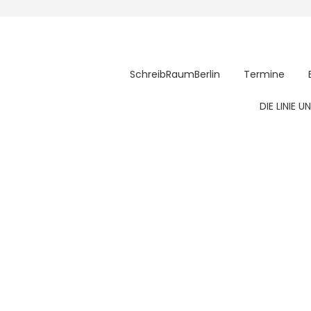
SchreibRaumBerlin
Termine
DIE LINIE 
G – kleine Nachlese
nn wir mit dem ganzen Körper zeichnen … wenn alle Sinne wach sind 