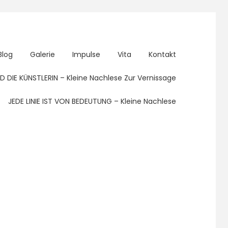
Blog
Galerie
Impulse
Vita
Kontakt
UND DIE KÜNSTLERIN – Kleine Nachlese Zur Vernissage
JEDE LINIE IST VON BEDEUTUNG – Kleine Nachlese
Suchen
nach:
RSS Feed abonnieren
… und