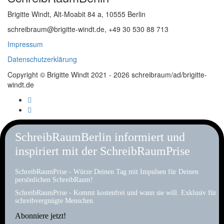
Brigitte Windt, Alt-Moabit 84 a, 10555 Berlin
schreibraum@brigitte-windt.de, +49 30 530 88 713
Impressum
Datenschutzerklärung
Copyright © Brigitte Windt 2021 - 2026 schreibraum/ad/brigitte-
windt.de
SchreibRaumBerlin informiert und
inspiriert mit der SchreibRaumPrise
SchreibRaumPrise - Würze Deinen Tag mit Impulsen für Deinen
persönlichen SchreibRaum!
SchreibRaumPrise - Kommt kostenfrei und wann sie will. Exklusiv für
schreibvergnügte Menschen.
Abonniere jetzt!