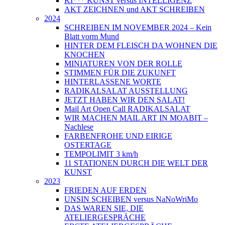
KI*** KUNST versus INTELLIGENZ
AKT ZEICHNEN und AKT SCHREIBEN
2024
SCHREIBEN IM NOVEMBER 2024 – Kein
Blatt vorm Mund
HINTER DEM FLEISCH DA WOHNEN DIE
KNOCHEN
MINIATUREN VON DER ROLLE
STIMMEN FÜR DIE ZUKUNFT
HINTERLASSENE WORTE
RADIKALSALAT AUSSTELLUNG
JETZT HABEN WIR DEN SALAT!
Mail Art Open Call RADIKALSALAT
WIR MACHEN MAIL ART IN MOABIT –
Nachlese
FARBENFROHE UND EIRIGE
OSTERTAGE
TEMPOLIMIT 3 km/h
11 STATIONEN DURCH DIE WELT DER
KUNST
2023
FRIEDEN AUF ERDEN
UNSIN SCHEIBEN versus NaNoWriMo
DAS WAREN SIE, DIE
ATELIERGESPRÄCHE