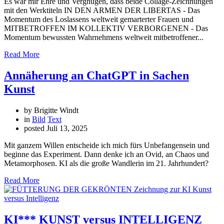
Es war mir Ehre und Vergnügen, dass beide Collage-Zeichnungen
mit den Werktiteln IN DEN ARMEN DER LIBERTAS - Das
Momentum des Loslassens weltweit gemarterter Frauen und
MITBETROFFEN IM KOLLEKTIV VERBORGENEN - Das
Momentum bewussten Wahrnehmens weltweit mitbetroffener...
Read More
Annäherung an ChatGPT in Sachen
Kunst
by Brigitte Windt
in
Bild
Text
posted
Juli 13, 2025
Mit ganzem Willen entscheide ich mich fürs Unbefangensein und
beginne das Experiment. Dann denke ich an Ovid, an Chaos und
Metamorphosen. KI als die große Wandlerin im 21. Jahrhundert?
Read More
KI*** KUNST versus INTELLIGENZ