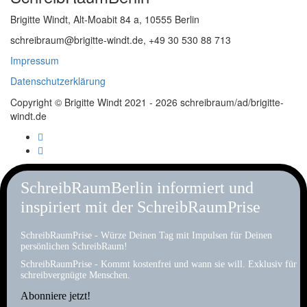
Brigitte Windt, Alt-Moabit 84 a, 10555 Berlin
schreibraum@brigitte-windt.de, +49 30 530 88 713
Impressum
Datenschutzerklärung
Copyright © Brigitte Windt 2021 - 2026 schreibraum/ad/brigitte-
windt.de
SchreibRaumBerlin informiert und
inspiriert mit der SchreibRaumPrise
SchreibRaumPrise - Würze Deinen Tag mit Impulsen für Deinen
persönlichen SchreibRaum!
SchreibRaumPrise - Kommt kostenfrei und wann sie will. Exklusiv für
schreibvergnügte Menschen.
Abonniere jetzt!