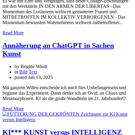
Es war mir Ehre und Vergnügen, dass beide Collage-Zeichnungen
mit den Werktiteln IN DEN ARMEN DER LIBERTAS - Das
Momentum des Loslassens weltweit gemarterter Frauen und
MITBETROFFEN IM KOLLEKTIV VERBORGENEN - Das
Momentum bewussten Wahrnehmens weltweit mitbetroffener...
Read More
Annäherung an ChatGPT in Sachen
Kunst
by Brigitte Windt
in
Bild
Text
posted
Juli 13, 2025
Mit ganzem Willen entscheide ich mich fürs Unbefangensein und
beginne das Experiment. Dann denke ich an Ovid, an Chaos und
Metamorphosen. KI als die große Wandlerin im 21. Jahrhundert?
Read More
KI*** KUNST versus INTELLIGENZ