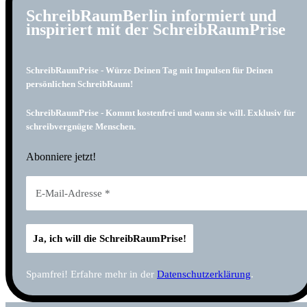
SchreibRaumBerlin informiert und
inspiriert mit der SchreibRaumPrise
SchreibRaumPrise - Würze Deinen Tag mit Impulsen für Deinen
persönlichen SchreibRaum!
SchreibRaumPrise - Kommt kostenfrei und wann sie will. Exklusiv für
schreibvergnügte Menschen.
Abonniere jetzt!
Spamfrei! Erfahre mehr in der
Datenschutzerklärung
.