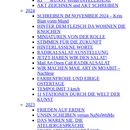
KI*** KUNST versus INTELLIGENZ
AKT ZEICHNEN und AKT SCHREIBEN
2024
SCHREIBEN IM NOVEMBER 2024 – Kein
Blatt vorm Mund
HINTER DEM FLEISCH DA WOHNEN DIE
KNOCHEN
MINIATUREN VON DER ROLLE
STIMMEN FÜR DIE ZUKUNFT
HINTERLASSENE WORTE
RADIKALSALAT AUSSTELLUNG
JETZT HABEN WIR DEN SALAT!
Mail Art Open Call RADIKALSALAT
WIR MACHEN MAIL ART IN MOABIT –
Nachlese
FARBENFROHE UND EIRIGE
OSTERTAGE
TEMPOLIMIT 3 km/h
11 STATIONEN DURCH DIE WELT DER
KUNST
2023
FRIEDEN AUF ERDEN
UNSIN SCHEIBEN versus NaNoWriMo
DAS WAREN SIE, DIE
ATELIERGESPRÄCHE