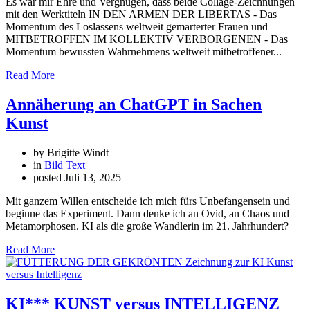
Es war mir Ehre und Vergnügen, dass beide Collage-Zeichnungen
mit den Werktiteln IN DEN ARMEN DER LIBERTAS - Das
Momentum des Loslassens weltweit gemarterter Frauen und
MITBETROFFEN IM KOLLEKTIV VERBORGENEN - Das
Momentum bewussten Wahrnehmens weltweit mitbetroffener...
Read More
Annäherung an ChatGPT in Sachen
Kunst
by Brigitte Windt
in
Bild
Text
posted
Juli 13, 2025
Mit ganzem Willen entscheide ich mich fürs Unbefangensein und
beginne das Experiment. Dann denke ich an Ovid, an Chaos und
Metamorphosen. KI als die große Wandlerin im 21. Jahrhundert?
Read More
KI*** KUNST versus INTELLIGENZ