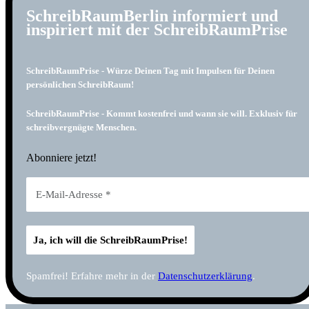
SchreibRaumBerlin informiert und
inspiriert mit der SchreibRaumPrise
SchreibRaumPrise - Würze Deinen Tag mit Impulsen für Deinen
persönlichen SchreibRaum!
SchreibRaumPrise - Kommt kostenfrei und wann sie will. Exklusiv für
schreibvergnügte Menschen.
Abonniere jetzt!
Spamfrei! Erfahre mehr in der
Datenschutzerklärung
.