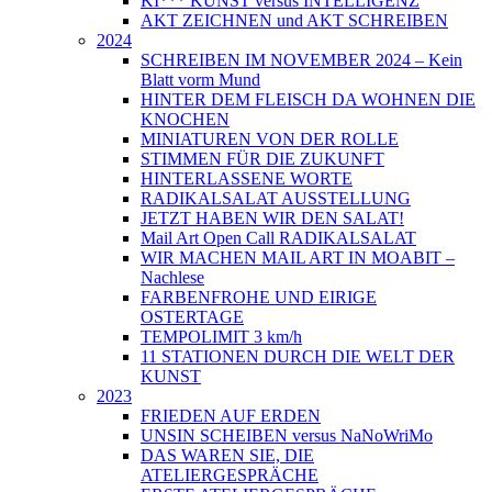
KI*** KUNST versus INTELLIGENZ
AKT ZEICHNEN und AKT SCHREIBEN
2024
SCHREIBEN IM NOVEMBER 2024 – Kein
Blatt vorm Mund
HINTER DEM FLEISCH DA WOHNEN DIE
KNOCHEN
MINIATUREN VON DER ROLLE
STIMMEN FÜR DIE ZUKUNFT
HINTERLASSENE WORTE
RADIKALSALAT AUSSTELLUNG
JETZT HABEN WIR DEN SALAT!
Mail Art Open Call RADIKALSALAT
WIR MACHEN MAIL ART IN MOABIT –
Nachlese
FARBENFROHE UND EIRIGE
OSTERTAGE
TEMPOLIMIT 3 km/h
11 STATIONEN DURCH DIE WELT DER
KUNST
2023
FRIEDEN AUF ERDEN
UNSIN SCHEIBEN versus NaNoWriMo
DAS WAREN SIE, DIE
ATELIERGESPRÄCHE