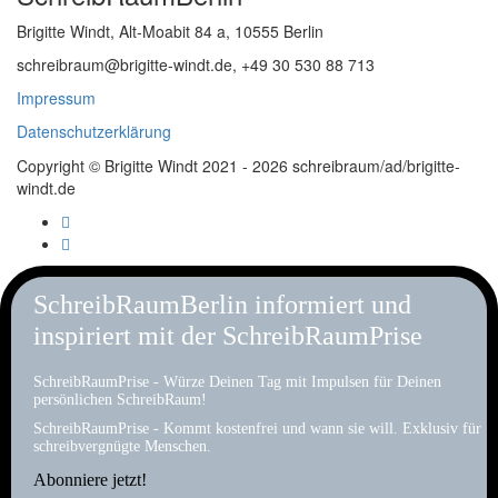
Brigitte Windt, Alt-Moabit 84 a, 10555 Berlin
schreibraum@brigitte-windt.de, +49 30 530 88 713
Impressum
Datenschutzerklärung
Copyright © Brigitte Windt 2021 - 2026 schreibraum/ad/brigitte-
windt.de
SchreibRaumBerlin informiert und
inspiriert mit der SchreibRaumPrise
SchreibRaumPrise - Würze Deinen Tag mit Impulsen für Deinen
persönlichen SchreibRaum!
SchreibRaumPrise - Kommt kostenfrei und wann sie will. Exklusiv für
schreibvergnügte Menschen.
Abonniere jetzt!