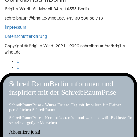
Brigitte Windt, Alt-Moabit 84 a, 10555 Berlin
schreibraum@brigitte-windt.de, +49 30 530 88 713
Impressum
Datenschutzerklärung
Copyright © Brigitte Windt 2021 - 2026 schreibraum/ad/brigitte-
windt.de
SchreibRaumBerlin informiert und
inspiriert mit der SchreibRaumPrise
SchreibRaumPrise - Würze Deinen Tag mit Impulsen für Deinen
persönlichen SchreibRaum!
SchreibRaumPrise - Kommt kostenfrei und wann sie will. Exklusiv für
schreibvergnügte Menschen.
Abonniere jetzt!