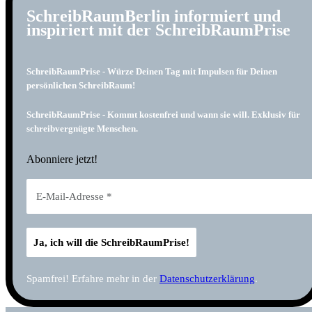
SchreibRaumBerlin informiert und
inspiriert mit der SchreibRaumPrise
SchreibRaumPrise - Würze Deinen Tag mit Impulsen für Deinen
persönlichen SchreibRaum!
SchreibRaumPrise - Kommt kostenfrei und wann sie will. Exklusiv für
schreibvergnügte Menschen.
Abonniere jetzt!
Spamfrei! Erfahre mehr in der
Datenschutzerklärung
.