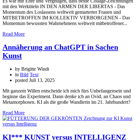
Es war mir Ehre und Vergnügen, dass beide Collage-Zeichnungen
mit den Werktiteln IN DEN ARMEN DER LIBERTAS - Das
Momentum des Loslassens weltweit gemarterter Frauen und
MITBETROFFEN IM KOLLEKTIV VERBORGENEN - Das
Momentum bewussten Wahrnehmens weltweit mitbetroffener...
Read More
Annäherung an ChatGPT in Sachen
Kunst
by Brigitte Windt
in
Bild
Text
posted
Juli 13, 2025
Mit ganzem Willen entscheide ich mich fürs Unbefangensein und
beginne das Experiment. Dann denke ich an Ovid, an Chaos und
Metamorphosen. KI als die große Wandlerin im 21. Jahrhundert?
Read More
KI*** KUNST versus INTELLIGENZ