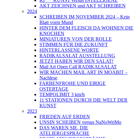
KI*** KUNST versus INTELLIGENZ
AKT ZEICHNEN und AKT SCHREIBEN
2024
SCHREIBEN IM NOVEMBER 2024 – Kein
Blatt vorm Mund
HINTER DEM FLEISCH DA WOHNEN DIE
KNOCHEN
MINIATUREN VON DER ROLLE
STIMMEN FÜR DIE ZUKUNFT
HINTERLASSENE WORTE
RADIKALSALAT AUSSTELLUNG
JETZT HABEN WIR DEN SALAT!
Mail Art Open Call RADIKALSALAT
WIR MACHEN MAIL ART IN MOABIT –
Nachlese
FARBENFROHE UND EIRIGE
OSTERTAGE
TEMPOLIMIT 3 km/h
11 STATIONEN DURCH DIE WELT DER
KUNST
2023
FRIEDEN AUF ERDEN
UNSIN SCHEIBEN versus NaNoWriMo
DAS WAREN SIE, DIE
ATELIERGESPRÄCHE