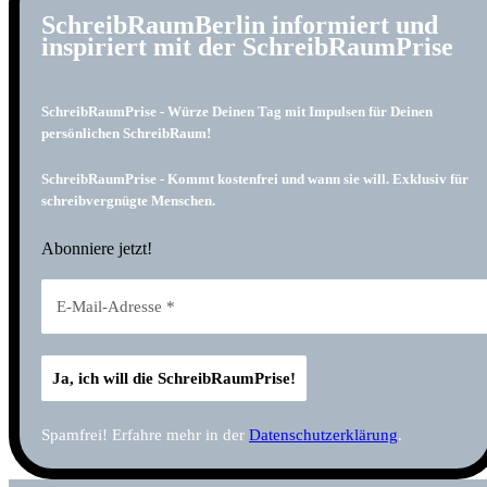
SchreibRaumBerlin informiert und
inspiriert mit der SchreibRaumPrise
SchreibRaumPrise - Würze Deinen Tag mit Impulsen für Deinen
persönlichen SchreibRaum!
SchreibRaumPrise - Kommt kostenfrei und wann sie will. Exklusiv für
schreibvergnügte Menschen.
Abonniere jetzt!
Spamfrei! Erfahre mehr in der
Datenschutzerklärung
.