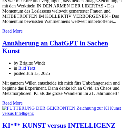
Es war mir Ehre und Vergnügen, dass beide Collage-Zeichnungen
mit den Werktiteln IN DEN ARMEN DER LIBERTAS - Das
Momentum des Loslassens weltweit gemarterter Frauen und
MITBETROFFEN IM KOLLEKTIV VERBORGENEN - Das
Momentum bewussten Wahrnehmens weltweit mitbetroffener...
Read More
Annäherung an ChatGPT in Sachen
Kunst
by Brigitte Windt
in
Bild
Text
posted
Juli 13, 2025
Mit ganzem Willen entscheide ich mich fürs Unbefangensein und
beginne das Experiment. Dann denke ich an Ovid, an Chaos und
Metamorphosen. KI als die große Wandlerin im 21. Jahrhundert?
Read More
KI*** KUNST versus INTELLIGENZ