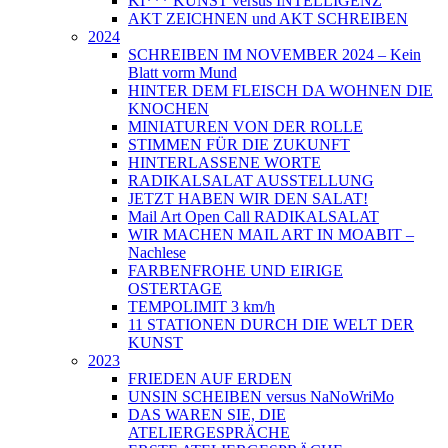
KI*** KUNST versus INTELLIGENZ
AKT ZEICHNEN und AKT SCHREIBEN
2024
SCHREIBEN IM NOVEMBER 2024 – Kein
Blatt vorm Mund
HINTER DEM FLEISCH DA WOHNEN DIE
KNOCHEN
MINIATUREN VON DER ROLLE
STIMMEN FÜR DIE ZUKUNFT
HINTERLASSENE WORTE
RADIKALSALAT AUSSTELLUNG
JETZT HABEN WIR DEN SALAT!
Mail Art Open Call RADIKALSALAT
WIR MACHEN MAIL ART IN MOABIT –
Nachlese
FARBENFROHE UND EIRIGE
OSTERTAGE
TEMPOLIMIT 3 km/h
11 STATIONEN DURCH DIE WELT DER
KUNST
2023
FRIEDEN AUF ERDEN
UNSIN SCHEIBEN versus NaNoWriMo
DAS WAREN SIE, DIE
ATELIERGESPRÄCHE