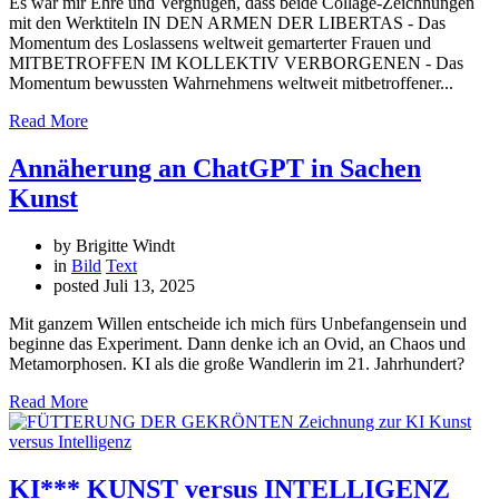
Es war mir Ehre und Vergnügen, dass beide Collage-Zeichnungen
mit den Werktiteln IN DEN ARMEN DER LIBERTAS - Das
Momentum des Loslassens weltweit gemarterter Frauen und
MITBETROFFEN IM KOLLEKTIV VERBORGENEN - Das
Momentum bewussten Wahrnehmens weltweit mitbetroffener...
Read More
Annäherung an ChatGPT in Sachen
Kunst
by Brigitte Windt
in
Bild
Text
posted
Juli 13, 2025
Mit ganzem Willen entscheide ich mich fürs Unbefangensein und
beginne das Experiment. Dann denke ich an Ovid, an Chaos und
Metamorphosen. KI als die große Wandlerin im 21. Jahrhundert?
Read More
KI*** KUNST versus INTELLIGENZ