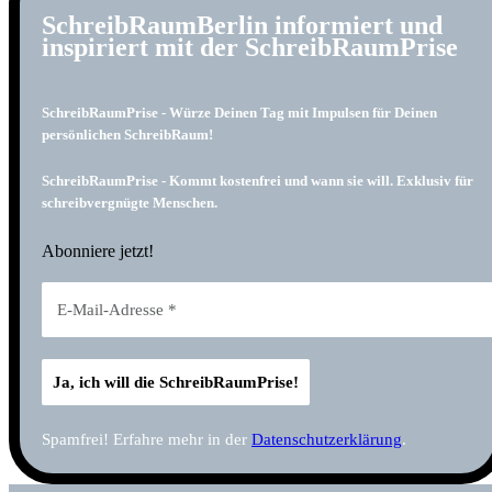
SchreibRaumBerlin informiert und
inspiriert mit der SchreibRaumPrise
SchreibRaumPrise - Würze Deinen Tag mit Impulsen für Deinen
persönlichen SchreibRaum!
SchreibRaumPrise - Kommt kostenfrei und wann sie will. Exklusiv für
schreibvergnügte Menschen.
Abonniere jetzt!
Spamfrei! Erfahre mehr in der
Datenschutzerklärung
.