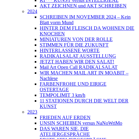
KI*** KUNST versus INTELLIGENZ
AKT ZEICHNEN und AKT SCHREIBEN
2024
SCHREIBEN IM NOVEMBER 2024 – Kein
Blatt vorm Mund
HINTER DEM FLEISCH DA WOHNEN DIE
KNOCHEN
MINIATUREN VON DER ROLLE
STIMMEN FÜR DIE ZUKUNFT
HINTERLASSENE WORTE
RADIKALSALAT AUSSTELLUNG
JETZT HABEN WIR DEN SALAT!
Mail Art Open Call RADIKALSALAT
WIR MACHEN MAIL ART IN MOABIT –
Nachlese
FARBENFROHE UND EIRIGE
OSTERTAGE
TEMPOLIMIT 3 km/h
11 STATIONEN DURCH DIE WELT DER
KUNST
2023
FRIEDEN AUF ERDEN
UNSIN SCHEIBEN versus NaNoWriMo
DAS WAREN SIE, DIE
ATELIERGESPRÄCHE