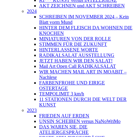
KI*** KUNST versus INTELLIGENZ
AKT ZEICHNEN und AKT SCHREIBEN
2024
SCHREIBEN IM NOVEMBER 2024 – Kein
Blatt vorm Mund
HINTER DEM FLEISCH DA WOHNEN DIE
KNOCHEN
MINIATUREN VON DER ROLLE
STIMMEN FÜR DIE ZUKUNFT
HINTERLASSENE WORTE
RADIKALSALAT AUSSTELLUNG
JETZT HABEN WIR DEN SALAT!
Mail Art Open Call RADIKALSALAT
WIR MACHEN MAIL ART IN MOABIT –
Nachlese
FARBENFROHE UND EIRIGE
OSTERTAGE
TEMPOLIMIT 3 km/h
11 STATIONEN DURCH DIE WELT DER
KUNST
2023
FRIEDEN AUF ERDEN
UNSIN SCHEIBEN versus NaNoWriMo
DAS WAREN SIE, DIE
ATELIERGESPRÄCHE