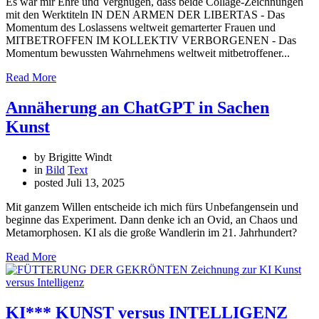
Es war mir Ehre und Vergnügen, dass beide Collage-Zeichnungen
mit den Werktiteln IN DEN ARMEN DER LIBERTAS - Das
Momentum des Loslassens weltweit gemarterter Frauen und
MITBETROFFEN IM KOLLEKTIV VERBORGENEN - Das
Momentum bewussten Wahrnehmens weltweit mitbetroffener...
Read More
Annäherung an ChatGPT in Sachen
Kunst
by Brigitte Windt
in
Bild
Text
posted
Juli 13, 2025
Mit ganzem Willen entscheide ich mich fürs Unbefangensein und
beginne das Experiment. Dann denke ich an Ovid, an Chaos und
Metamorphosen. KI als die große Wandlerin im 21. Jahrhundert?
Read More
KI*** KUNST versus INTELLIGENZ