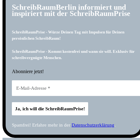
SchreibRaumBerlin informiert und
inspiriert mit der SchreibRaumPrise
SchreibRaumPrise - Würze Deinen Tag mit Impulsen für Deinen
persönlichen SchreibRaum!
SchreibRaumPrise - Kommt kostenfrei und wann sie will. Exklusiv für
schreibvergnügte Menschen.
Abonniere jetzt!
Spamfrei! Erfahre mehr in der
Datenschutzerklärung
.