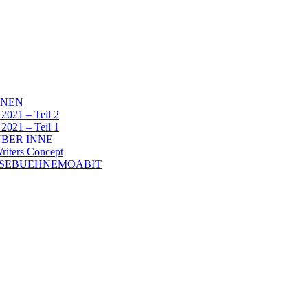
NNEN
1 – Teil 2
1 – Teil 1
BER INNE
ters Concept
ESEBUEHNEMOABIT