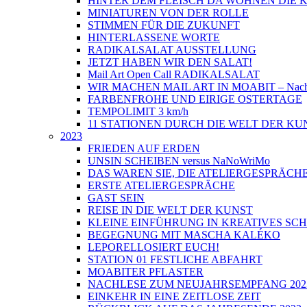
HINTER DEM FLEISCH DA WOHNEN DIE
MINIATUREN VON DER ROLLE
STIMMEN FÜR DIE ZUKUNFT
HINTERLASSENE WORTE
RADIKALSALAT AUSSTELLUNG
JETZT HABEN WIR DEN SALAT!
Mail Art Open Call RADIKALSALAT
WIR MACHEN MAIL ART IN MOABIT – Nach
FARBENFROHE UND EIRIGE OSTERTAGE
TEMPOLIMIT 3 km/h
11 STATIONEN DURCH DIE WELT DER KU
2023
FRIEDEN AUF ERDEN
UNSIN SCHEIBEN versus NaNoWriMo
DAS WAREN SIE, DIE ATELIERGESPRÄCH
ERSTE ATELIERGESPRÄCHE
GAST SEIN
REISE IN DIE WELT DER KUNST
KLEINE EINFÜHRUNG IN KREATIVES SC
BEGEGNUNG MIT MASCHA KALÉKO
LEPORELLOSIERT EUCH!
STATION 01 FESTLICHE ABFAHRT
MOABITER PFLASTER
NACHLESE ZUM NEUJAHRSEMPFANG 202
EINKEHR IN EINE ZEITLOSE ZEIT