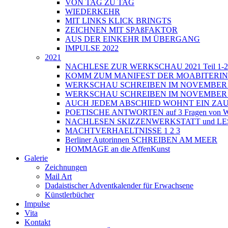
VON TAG ZU TAG
WIEDERKEHR
MIT LINKS KLICK BRINGTS
ZEICHNEN MIT SPAßFAKTOR
AUS DER EINKEHR IM ÜBERGANG
IMPULSE 2022
2021
NACHLESE ZUR WERKSCHAU 2021 Teil 1-2
KOMM ZUM MANIFEST DER MOABITERI
WERKSCHAU SCHREIBEN IM NOVEMBER 202
WERKSCHAU SCHREIBEN IM NOVEMBER 202
AUCH JEDEM ABSCHIED WOHNT EIN ZAU
POETISCHE ANTWORTEN auf 3 Fragen von Wri
NACHLESEN SKIZZENWERKSTATT und L
MACHTVERHAELTNISSE 1 2 3
Berliner Autorinnen SCHREIBEN AM MEER
HOMMAGE an die AffenKunst
Galerie
Zeichnungen
Mail Art
Dadaistischer Adventkalender für Erwachsene
Künstlerbücher
Impulse
Vita
Kontakt