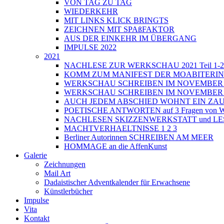
VON TAG ZU TAG
WIEDERKEHR
MIT LINKS KLICK BRINGTS
ZEICHNEN MIT SPAßFAKTOR
AUS DER EINKEHR IM ÜBERGANG
IMPULSE 2022
2021
NACHLESE ZUR WERKSCHAU 2021 Teil 1-2
KOMM ZUM MANIFEST DER MOABITERI
WERKSCHAU SCHREIBEN IM NOVEMBER 202
WERKSCHAU SCHREIBEN IM NOVEMBER 202
AUCH JEDEM ABSCHIED WOHNT EIN ZAU
POETISCHE ANTWORTEN auf 3 Fragen von Wri
NACHLESEN SKIZZENWERKSTATT und L
MACHTVERHAELTNISSE 1 2 3
Berliner Autorinnen SCHREIBEN AM MEER
HOMMAGE an die AffenKunst
Galerie
Zeichnungen
Mail Art
Dadaistischer Adventkalender für Erwachsene
Künstlerbücher
Impulse
Vita
Kontakt