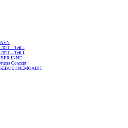
NNEN
1 – Teil 2
1 – Teil 1
BER INNE
ters Concept
ESEBUEHNEMOABIT