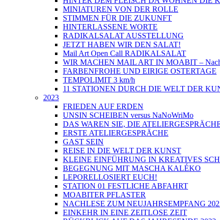
HINTER DEM FLEISCH DA WOHNEN DIE
MINIATUREN VON DER ROLLE
STIMMEN FÜR DIE ZUKUNFT
HINTERLASSENE WORTE
RADIKALSALAT AUSSTELLUNG
JETZT HABEN WIR DEN SALAT!
Mail Art Open Call RADIKALSALAT
WIR MACHEN MAIL ART IN MOABIT – Nach
FARBENFROHE UND EIRIGE OSTERTAGE
TEMPOLIMIT 3 km/h
11 STATIONEN DURCH DIE WELT DER KU
2023
FRIEDEN AUF ERDEN
UNSIN SCHEIBEN versus NaNoWriMo
DAS WAREN SIE, DIE ATELIERGESPRÄCH
ERSTE ATELIERGESPRÄCHE
GAST SEIN
REISE IN DIE WELT DER KUNST
KLEINE EINFÜHRUNG IN KREATIVES SC
BEGEGNUNG MIT MASCHA KALÉKO
LEPORELLOSIERT EUCH!
STATION 01 FESTLICHE ABFAHRT
MOABITER PFLASTER
NACHLESE ZUM NEUJAHRSEMPFANG 202
EINKEHR IN EINE ZEITLOSE ZEIT