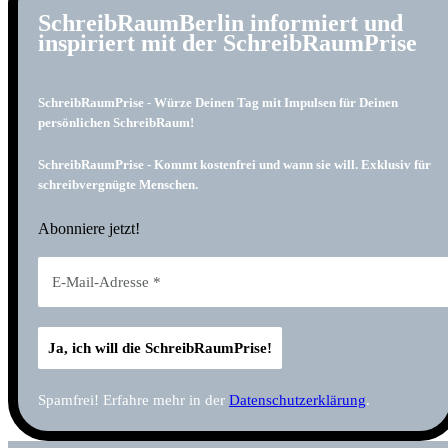
SchreibRaumBerlin informiert und
inspiriert mit der SchreibRaumPrise
SchreibRaumPrise - Würze Deinen Tag mit Impulsen für Deinen
persönlichen SchreibRaum!
SchreibRaumPrise - Kommt kostenfrei und wann sie will. Exklusiv für
schreibvergnügte Menschen.
Abonniere jetzt!
Spamfrei! Erfahre mehr in der
Datenschutzerklärung
.