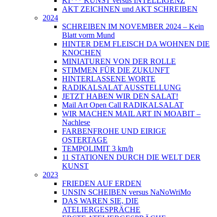
KI*** KUNST versus INTELLIGENZ
AKT ZEICHNEN und AKT SCHREIBEN
2024
SCHREIBEN IM NOVEMBER 2024 – Kein
Blatt vorm Mund
HINTER DEM FLEISCH DA WOHNEN DIE
KNOCHEN
MINIATUREN VON DER ROLLE
STIMMEN FÜR DIE ZUKUNFT
HINTERLASSENE WORTE
RADIKALSALAT AUSSTELLUNG
JETZT HABEN WIR DEN SALAT!
Mail Art Open Call RADIKALSALAT
WIR MACHEN MAIL ART IN MOABIT –
Nachlese
FARBENFROHE UND EIRIGE
OSTERTAGE
TEMPOLIMIT 3 km/h
11 STATIONEN DURCH DIE WELT DER
KUNST
2023
FRIEDEN AUF ERDEN
UNSIN SCHEIBEN versus NaNoWriMo
DAS WAREN SIE, DIE
ATELIERGESPRÄCHE