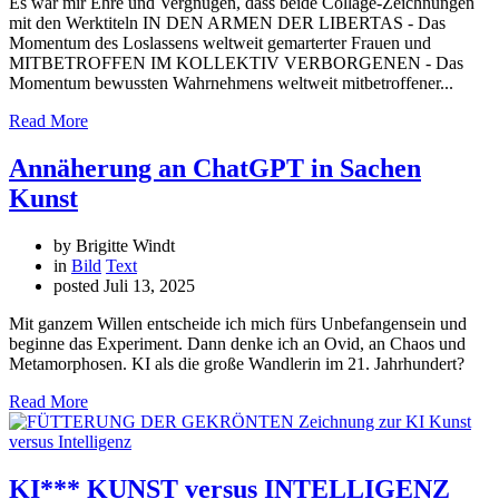
Es war mir Ehre und Vergnügen, dass beide Collage-Zeichnungen
mit den Werktiteln IN DEN ARMEN DER LIBERTAS - Das
Momentum des Loslassens weltweit gemarterter Frauen und
MITBETROFFEN IM KOLLEKTIV VERBORGENEN - Das
Momentum bewussten Wahrnehmens weltweit mitbetroffener...
Read More
Annäherung an ChatGPT in Sachen
Kunst
by Brigitte Windt
in
Bild
Text
posted
Juli 13, 2025
Mit ganzem Willen entscheide ich mich fürs Unbefangensein und
beginne das Experiment. Dann denke ich an Ovid, an Chaos und
Metamorphosen. KI als die große Wandlerin im 21. Jahrhundert?
Read More
KI*** KUNST versus INTELLIGENZ