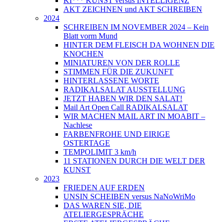
KI*** KUNST versus INTELLIGENZ
AKT ZEICHNEN und AKT SCHREIBEN
2024
SCHREIBEN IM NOVEMBER 2024 – Kein
Blatt vorm Mund
HINTER DEM FLEISCH DA WOHNEN DIE
KNOCHEN
MINIATUREN VON DER ROLLE
STIMMEN FÜR DIE ZUKUNFT
HINTERLASSENE WORTE
RADIKALSALAT AUSSTELLUNG
JETZT HABEN WIR DEN SALAT!
Mail Art Open Call RADIKALSALAT
WIR MACHEN MAIL ART IN MOABIT –
Nachlese
FARBENFROHE UND EIRIGE
OSTERTAGE
TEMPOLIMIT 3 km/h
11 STATIONEN DURCH DIE WELT DER
KUNST
2023
FRIEDEN AUF ERDEN
UNSIN SCHEIBEN versus NaNoWriMo
DAS WAREN SIE, DIE
ATELIERGESPRÄCHE