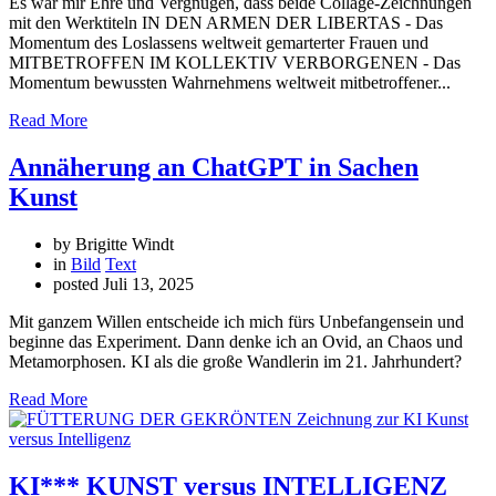
Es war mir Ehre und Vergnügen, dass beide Collage-Zeichnungen
mit den Werktiteln IN DEN ARMEN DER LIBERTAS - Das
Momentum des Loslassens weltweit gemarterter Frauen und
MITBETROFFEN IM KOLLEKTIV VERBORGENEN - Das
Momentum bewussten Wahrnehmens weltweit mitbetroffener...
Read More
Annäherung an ChatGPT in Sachen
Kunst
by Brigitte Windt
in
Bild
Text
posted
Juli 13, 2025
Mit ganzem Willen entscheide ich mich fürs Unbefangensein und
beginne das Experiment. Dann denke ich an Ovid, an Chaos und
Metamorphosen. KI als die große Wandlerin im 21. Jahrhundert?
Read More
KI*** KUNST versus INTELLIGENZ