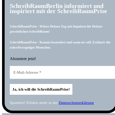
SchreibRaumBerlin informiert und
inspiriert mit der SchreibRaumPrise
SchreibRaumPrise - Würze Deinen Tag mit Impulsen für Deinen
persönlichen SchreibRaum!
SchreibRaumPrise - Kommt kostenfrei und wann sie will. Exklusiv für
schreibvergnügte Menschen.
Abonniere jetzt!
Spamfrei! Erfahre mehr in der
Datenschutzerklärung
.