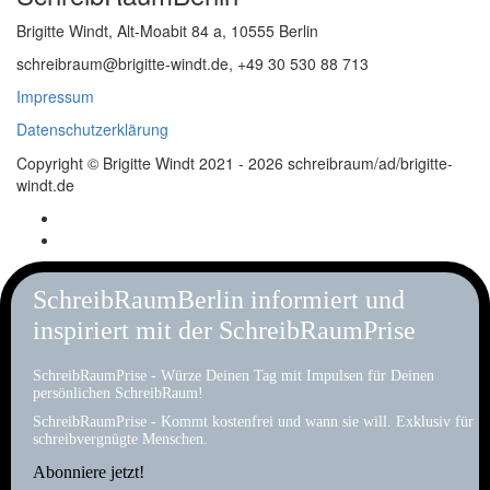
Brigitte Windt, Alt-Moabit 84 a, 10555 Berlin
schreibraum@brigitte-windt.de, +49 30 530 88 713
Impressum
Datenschutzerklärung
Copyright © Brigitte Windt 2021 - 2026 schreibraum/ad/brigitte-
windt.de
SchreibRaumBerlin informiert und
inspiriert mit der SchreibRaumPrise
SchreibRaumPrise - Würze Deinen Tag mit Impulsen für Deinen
persönlichen SchreibRaum!
SchreibRaumPrise - Kommt kostenfrei und wann sie will. Exklusiv für
schreibvergnügte Menschen.
Abonniere jetzt!