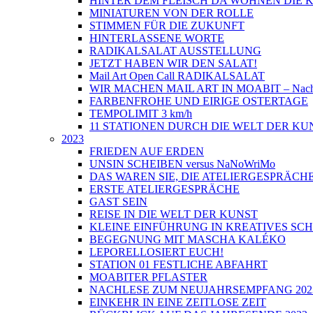
HINTER DEM FLEISCH DA WOHNEN DIE
MINIATUREN VON DER ROLLE
STIMMEN FÜR DIE ZUKUNFT
HINTERLASSENE WORTE
RADIKALSALAT AUSSTELLUNG
JETZT HABEN WIR DEN SALAT!
Mail Art Open Call RADIKALSALAT
WIR MACHEN MAIL ART IN MOABIT – Nach
FARBENFROHE UND EIRIGE OSTERTAGE
TEMPOLIMIT 3 km/h
11 STATIONEN DURCH DIE WELT DER KU
2023
FRIEDEN AUF ERDEN
UNSIN SCHEIBEN versus NaNoWriMo
DAS WAREN SIE, DIE ATELIERGESPRÄCH
ERSTE ATELIERGESPRÄCHE
GAST SEIN
REISE IN DIE WELT DER KUNST
KLEINE EINFÜHRUNG IN KREATIVES SC
BEGEGNUNG MIT MASCHA KALÉKO
LEPORELLOSIERT EUCH!
STATION 01 FESTLICHE ABFAHRT
MOABITER PFLASTER
NACHLESE ZUM NEUJAHRSEMPFANG 202
EINKEHR IN EINE ZEITLOSE ZEIT