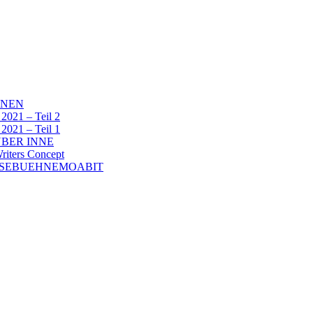
NNEN
1 – Teil 2
1 – Teil 1
BER INNE
ters Concept
ESEBUEHNEMOABIT