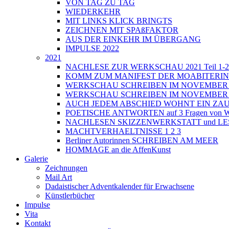
VON TAG ZU TAG
WIEDERKEHR
MIT LINKS KLICK BRINGTS
ZEICHNEN MIT SPAßFAKTOR
AUS DER EINKEHR IM ÜBERGANG
IMPULSE 2022
2021
NACHLESE ZUR WERKSCHAU 2021 Teil 1-2
KOMM ZUM MANIFEST DER MOABITERI
WERKSCHAU SCHREIBEN IM NOVEMBER 202
WERKSCHAU SCHREIBEN IM NOVEMBER 202
AUCH JEDEM ABSCHIED WOHNT EIN ZAU
POETISCHE ANTWORTEN auf 3 Fragen von Wri
NACHLESEN SKIZZENWERKSTATT und L
MACHTVERHAELTNISSE 1 2 3
Berliner Autorinnen SCHREIBEN AM MEER
HOMMAGE an die AffenKunst
Galerie
Zeichnungen
Mail Art
Dadaistischer Adventkalender für Erwachsene
Künstlerbücher
Impulse
Vita
Kontakt