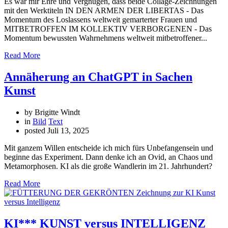
Es war mir Ehre und Vergnügen, dass beide Collage-Zeichnungen
mit den Werktiteln IN DEN ARMEN DER LIBERTAS - Das
Momentum des Loslassens weltweit gemarterter Frauen und
MITBETROFFEN IM KOLLEKTIV VERBORGENEN - Das
Momentum bewussten Wahrnehmens weltweit mitbetroffener...
Read More
Annäherung an ChatGPT in Sachen
Kunst
by Brigitte Windt
in
Bild
Text
posted
Juli 13, 2025
Mit ganzem Willen entscheide ich mich fürs Unbefangensein und
beginne das Experiment. Dann denke ich an Ovid, an Chaos und
Metamorphosen. KI als die große Wandlerin im 21. Jahrhundert?
Read More
KI*** KUNST versus INTELLIGENZ