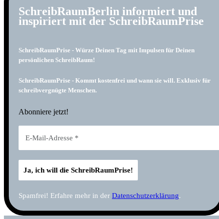
SchreibRaumBerlin informiert und
inspiriert mit der SchreibRaumPrise
SchreibRaumPrise - Würze Deinen Tag mit Impulsen für Deinen
persönlichen SchreibRaum!
SchreibRaumPrise - Kommt kostenfrei und wann sie will. Exklusiv für
schreibvergnügte Menschen.
Abonniere jetzt!
Spamfrei! Erfahre mehr in der
Datenschutzerklärung
.