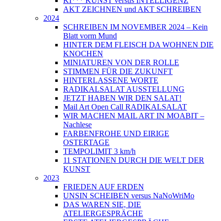
KI*** KUNST versus INTELLIGENZ
AKT ZEICHNEN und AKT SCHREIBEN
2024
SCHREIBEN IM NOVEMBER 2024 – Kein
Blatt vorm Mund
HINTER DEM FLEISCH DA WOHNEN DIE
KNOCHEN
MINIATUREN VON DER ROLLE
STIMMEN FÜR DIE ZUKUNFT
HINTERLASSENE WORTE
RADIKALSALAT AUSSTELLUNG
JETZT HABEN WIR DEN SALAT!
Mail Art Open Call RADIKALSALAT
WIR MACHEN MAIL ART IN MOABIT –
Nachlese
FARBENFROHE UND EIRIGE
OSTERTAGE
TEMPOLIMIT 3 km/h
11 STATIONEN DURCH DIE WELT DER
KUNST
2023
FRIEDEN AUF ERDEN
UNSIN SCHEIBEN versus NaNoWriMo
DAS WAREN SIE, DIE
ATELIERGESPRÄCHE