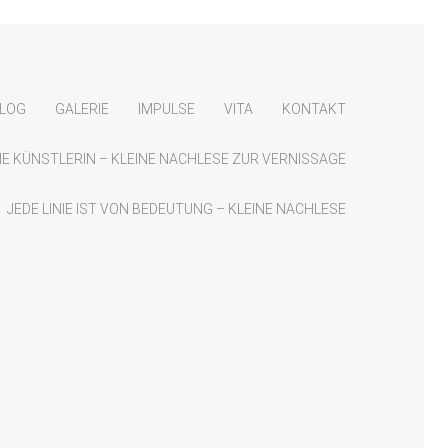
LOG
GALERIE
IMPULSE
VITA
KONTAKT
 DIE KÜNSTLERIN – KLEINE NACHLESE ZUR VERNISSAGE
JEDE LINIE IST VON BEDEUTUNG – KLEINE NACHLESE
Suchen
nach:
RSS Feed abonnieren