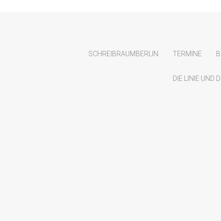
SCHREIBRAUMBERLIN
TERMINE
B
DIE LINIE UND
UTUNG – kleine Nachlese
6