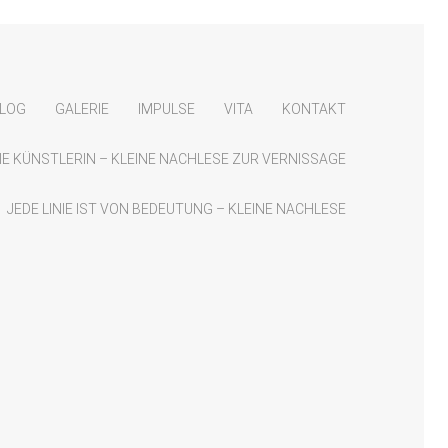
LOG
GALERIE
IMPULSE
VITA
KONTAKT
 DIE KÜNSTLERIN – KLEINE NACHLESE ZUR VERNISSAGE
JEDE LINIE IST VON BEDEUTUNG – KLEINE NACHLESE
Suchen
nach:
RSS Feed abonnieren