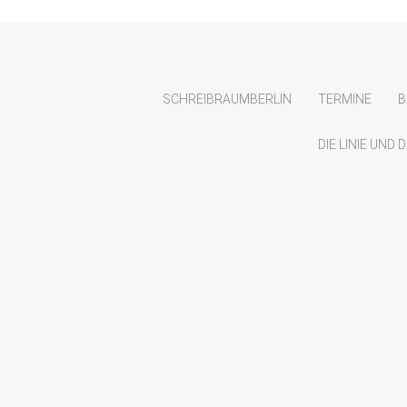
SCHREIBRAUMBERLIN
TERMINE
B
DIE LINIE UND
UTUNG – kleine Nachlese
6