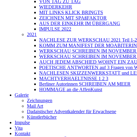
VON TAG ZU TAG
WIEDERKEHR
MIT LINKS KLICK BRINGTS
ZEICHNEN MIT SPAßFAKTOR
AUS DER EINKEHR IM ÜBERGANG
IMPULSE 2022
2021
NACHLESE ZUR WERKSCHAU 2021 Teil 1-2
KOMM ZUM MANIFEST DER MOABITERI
WERKSCHAU SCHREIBEN IM NOVEMBER 202
WERKSCHAU SCHREIBEN IM NOVEMBER 202
AUCH JEDEM ABSCHIED WOHNT EIN ZAU
POETISCHE ANTWORTEN auf 3 Fragen von Wri
NACHLESEN SKIZZENWERKSTATT und L
MACHTVERHAELTNISSE 1 2 3
Berliner Autorinnen SCHREIBEN AM MEER
HOMMAGE an die AffenKunst
Galerie
Zeichnungen
Mail Art
Dadaistischer Adventkalender für Erwachsene
Künstlerbücher
Impulse
Vita
Kontakt