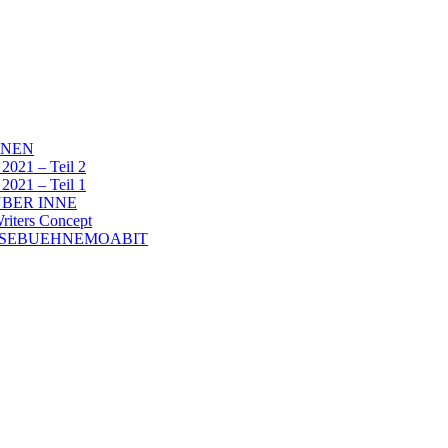
NNEN
1 – Teil 2
1 – Teil 1
BER INNE
ters Concept
ESEBUEHNEMOABIT