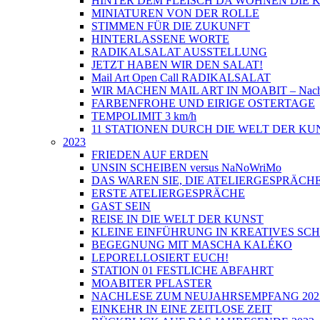
HINTER DEM FLEISCH DA WOHNEN DIE
MINIATUREN VON DER ROLLE
STIMMEN FÜR DIE ZUKUNFT
HINTERLASSENE WORTE
RADIKALSALAT AUSSTELLUNG
JETZT HABEN WIR DEN SALAT!
Mail Art Open Call RADIKALSALAT
WIR MACHEN MAIL ART IN MOABIT – Nach
FARBENFROHE UND EIRIGE OSTERTAGE
TEMPOLIMIT 3 km/h
11 STATIONEN DURCH DIE WELT DER KU
2023
FRIEDEN AUF ERDEN
UNSIN SCHEIBEN versus NaNoWriMo
DAS WAREN SIE, DIE ATELIERGESPRÄCH
ERSTE ATELIERGESPRÄCHE
GAST SEIN
REISE IN DIE WELT DER KUNST
KLEINE EINFÜHRUNG IN KREATIVES SC
BEGEGNUNG MIT MASCHA KALÉKO
LEPORELLOSIERT EUCH!
STATION 01 FESTLICHE ABFAHRT
MOABITER PFLASTER
NACHLESE ZUM NEUJAHRSEMPFANG 202
EINKEHR IN EINE ZEITLOSE ZEIT