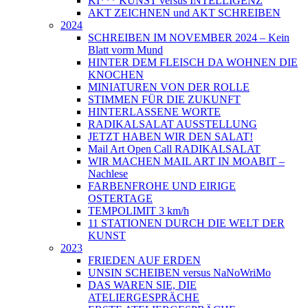
KI*** KUNST versus INTELLIGENZ
AKT ZEICHNEN und AKT SCHREIBEN
2024
SCHREIBEN IM NOVEMBER 2024 – Kein
Blatt vorm Mund
HINTER DEM FLEISCH DA WOHNEN DIE
KNOCHEN
MINIATUREN VON DER ROLLE
STIMMEN FÜR DIE ZUKUNFT
HINTERLASSENE WORTE
RADIKALSALAT AUSSTELLUNG
JETZT HABEN WIR DEN SALAT!
Mail Art Open Call RADIKALSALAT
WIR MACHEN MAIL ART IN MOABIT –
Nachlese
FARBENFROHE UND EIRIGE
OSTERTAGE
TEMPOLIMIT 3 km/h
11 STATIONEN DURCH DIE WELT DER
KUNST
2023
FRIEDEN AUF ERDEN
UNSIN SCHEIBEN versus NaNoWriMo
DAS WAREN SIE, DIE
ATELIERGESPRÄCHE