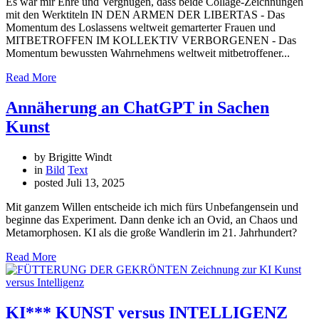
Es war mir Ehre und Vergnügen, dass beide Collage-Zeichnungen
mit den Werktiteln IN DEN ARMEN DER LIBERTAS - Das
Momentum des Loslassens weltweit gemarterter Frauen und
MITBETROFFEN IM KOLLEKTIV VERBORGENEN - Das
Momentum bewussten Wahrnehmens weltweit mitbetroffener...
Read More
Annäherung an ChatGPT in Sachen
Kunst
by Brigitte Windt
in
Bild
Text
posted
Juli 13, 2025
Mit ganzem Willen entscheide ich mich fürs Unbefangensein und
beginne das Experiment. Dann denke ich an Ovid, an Chaos und
Metamorphosen. KI als die große Wandlerin im 21. Jahrhundert?
Read More
KI*** KUNST versus INTELLIGENZ