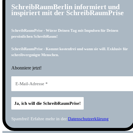
SchreibRaumBerlin informiert und
inspiriert mit der SchreibRaumPrise
SchreibRaumPrise - Würze Deinen Tag mit Impulsen für Deinen
persönlichen SchreibRaum!
SchreibRaumPrise - Kommt kostenfrei und wann sie will. Exklusiv für
schreibvergnügte Menschen.
Abonniere jetzt!
Spamfrei! Erfahre mehr in der
Datenschutzerklärung
.