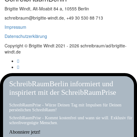
Brigitte Windt, Alt-Moabit 84 a, 10555 Berlin
schreibraum@brigitte-windt.de, +49 30 530 88 713
Impressum
Datenschutzerklärung
Copyright © Brigitte Windt 2021 - 2026 schreibraum/ad/brigitte-
windt.de
SchreibRaumBerlin informiert und
inspiriert mit der SchreibRaumPrise
SchreibRaumPrise - Würze Deinen Tag mit Impulsen für Deinen
persönlichen SchreibRaum!
SchreibRaumPrise - Kommt kostenfrei und wann sie will. Exklusiv für
schreibvergnügte Menschen.
Abonniere jetzt!