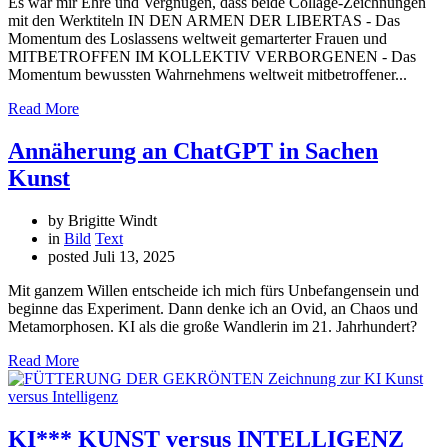
Es war mir Ehre und Vergnügen, dass beide Collage-Zeichnungen
mit den Werktiteln IN DEN ARMEN DER LIBERTAS - Das
Momentum des Loslassens weltweit gemarterter Frauen und
MITBETROFFEN IM KOLLEKTIV VERBORGENEN - Das
Momentum bewussten Wahrnehmens weltweit mitbetroffener...
Read More
Annäherung an ChatGPT in Sachen
Kunst
by Brigitte Windt
in
Bild
Text
posted
Juli 13, 2025
Mit ganzem Willen entscheide ich mich fürs Unbefangensein und
beginne das Experiment. Dann denke ich an Ovid, an Chaos und
Metamorphosen. KI als die große Wandlerin im 21. Jahrhundert?
Read More
KI*** KUNST versus INTELLIGENZ