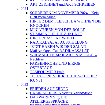
KI*** KUNST versus INTELLIGENZ
AKT ZEICHNEN und AKT SCHREIBEN
2024
SCHREIBEN IM NOVEMBER 2024 – Kein
Blatt vorm Mund
HINTER DEM FLEISCH DA WOHNEN DIE
KNOCHEN
MINIATUREN VON DER ROLLE
STIMMEN FÜR DIE ZUKUNFT
HINTERLASSENE WORTE
RADIKALSALAT AUSSTELLUNG
JETZT HABEN WIR DEN SALAT!
Mail Art Open Call RADIKALSALAT
WIR MACHEN MAIL ART IN MOABIT –
Nachlese
FARBENFROHE UND EIRIGE
OSTERTAGE
TEMPOLIMIT 3 km/h
11 STATIONEN DURCH DIE WELT DER
KUNST
2023
FRIEDEN AUF ERDEN
UNSIN SCHEIBEN versus NaNoWriMo
DAS WAREN SIE, DIE
ATELIERGESPRÄCHE