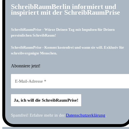
SchreibRaumBerlin informiert und
inspiriert mit der SchreibRaumPrise
SchreibRaumPrise - Würze Deinen Tag mit Impulsen für Deinen
persönlichen SchreibRaum!
SchreibRaumPrise - Kommt kostenfrei und wann sie will. Exklusiv für
schreibvergnügte Menschen.
Abonniere jetzt!
Spamfrei! Erfahre mehr in der
Datenschutzerklärung
.